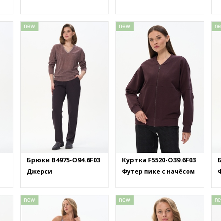
new
new
n
Брюки B4975-O94.6F03
Куртка F5520-O39.6F03
Джерси
Футер пике с начёсом
Ф
new
new
n