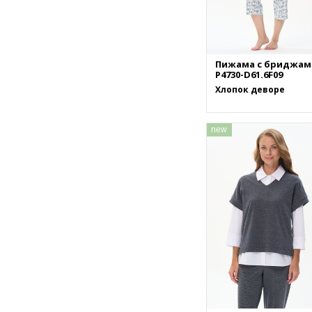
Пижама с бриджам
P4730-D61.6F09
Хлопок деворе
new