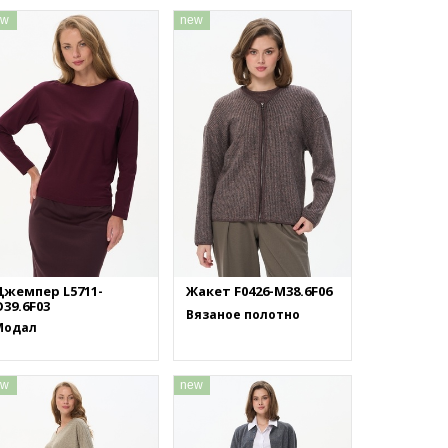
ew
new
Джемпер L5711-
Жакет F0426-M38.6F06
39.6F03
Вязаное полотно
Модал
ew
new