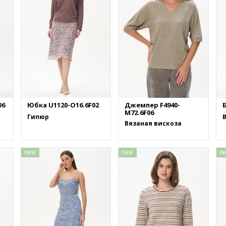
06
Юбка U1120-O16.6F02
Джемпер F4940-
Б
M72.6F06
Гипюр
Вязаная вискоза
new
new
n