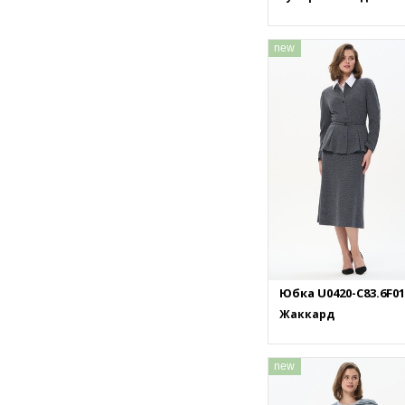
new
Юбка U0420-C83.6F01
Жаккард
new