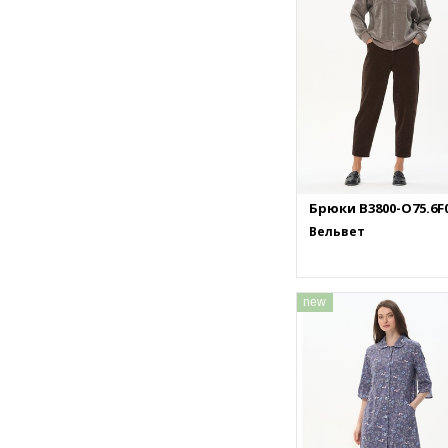
Брюки B3800-O75.6F
Вельвет
new