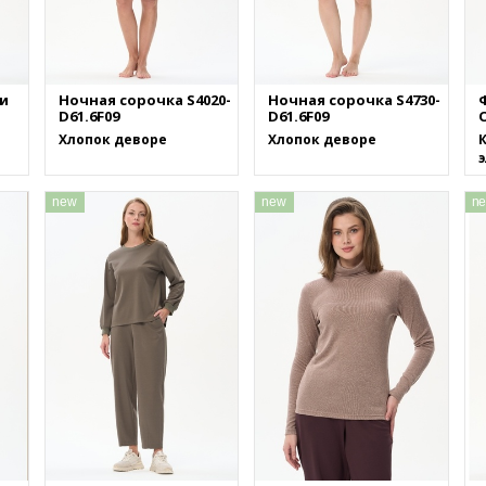
и
Ночная сорочка S4020-
Ночная сорочка S4730-
D61.6F09
D61.6F09
O
Хлопок деворе
Хлопок деворе
К
new
new
n