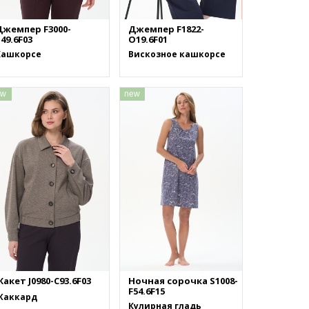
Джемпер F3000-
Джемпер F1822-
49.6F03
O19.6F01
Кашкорсе
Вискозное кашкорсе
ew
new
акет J0980-C93.6F03
Ночная сорочка S1008-
F54.6F15
Жаккард
Кулирная гладь