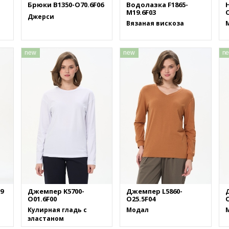
1
Брюки B1350-O70.6F06
Водолазка F1865-
M19.6F03
O
Джерси
Вязаная вискоза
new
new
n
9
Джемпер K5700-
Джемпер L5860-
O01.6F00
O25.5F04
O
Кулирная гладь с
Модал
эластаном