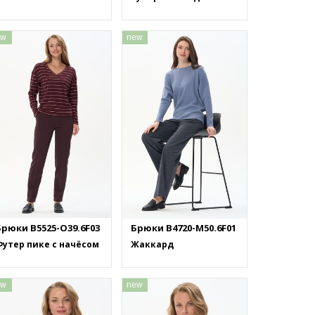
ew
new
Брюки B5525-O39.6F03
Брюки B4720-M50.6F01
утер пике с начёсом
Жаккард
ew
new