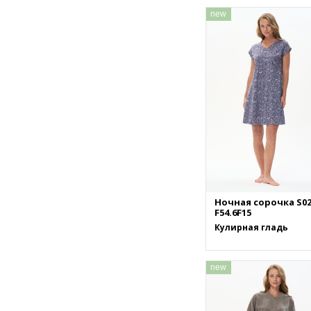
new
Ночная сорочка S02
F54.6F15
Кулирная гладь
new