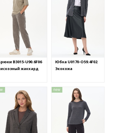
рюки B3015-U90.6F06
Юбка U0170-O59.4F02
Вискозный жаккард
Экокожа
ew
new