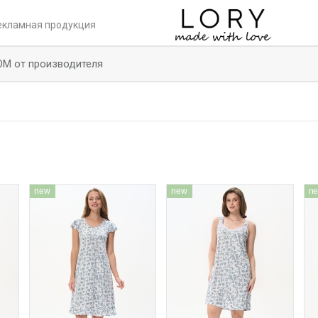
екламная продукция
ОМ от производителя
new
new
n