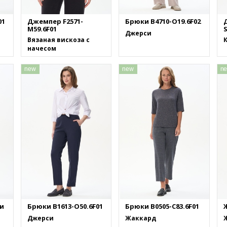
01
Джемпер F2571-
Брюки B4710-O19.6F02
M59.6F01
S
Джерси
Вязаная вискоза с
начесом
new
new
n
и
Брюки B1613-O50.6F01
Брюки B0505-C83.6F01
Ж
Джерси
Жаккард