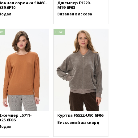
Ночная сорочка S0460-
Джемпер F1220-
39.6F10
M19.6F03
Модал
Вязаная вискоза
ew
new
Джемпер L5711-
Куртка F5522-U90.6F06
25.6F06
Вискозный жаккард
Модал