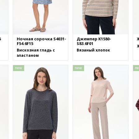
5
Ночная сорочка S4031-
Джемпер K1580-
Ж
F54.6F15
S83.6F01
Вискозная гладь с
Вязаный хлопок
эластаном
new
new
n