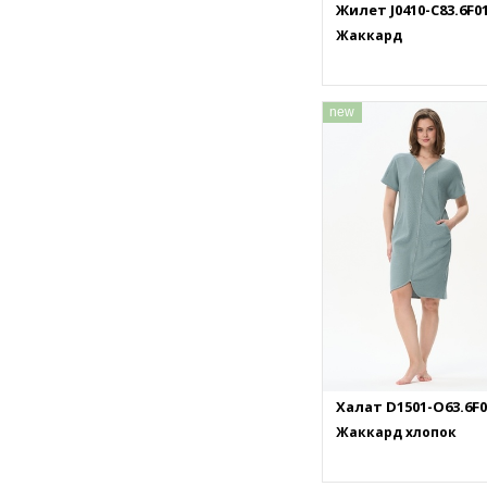
Жилет J0410-C83.6F0
Жаккард
new
Халат D1501-O63.6F0
Жаккард хлопок