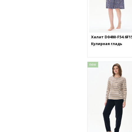
Халат D0480-F54.6F1
Кулирная гладь
new