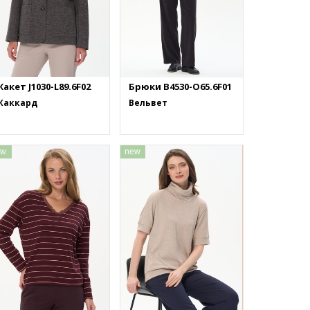
акет J1030-L89.6F02
Брюки B4530-O65.6F01
Жаккард
Вельвет
ew
new