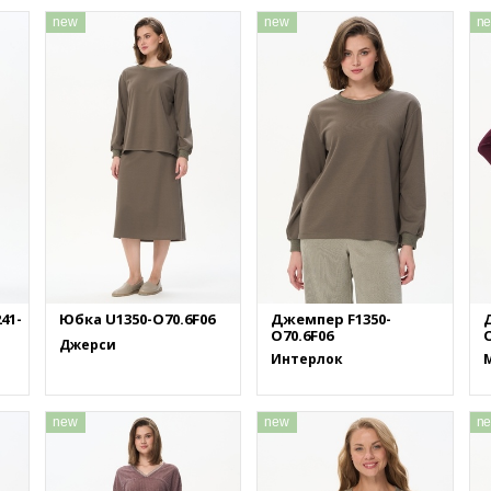
new
new
n
41-
Юбка U1350-O70.6F06
Джемпер F1350-
O70.6F06
O
Джерси
Интерлок
new
new
n