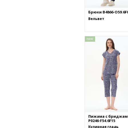
Брюки B4866-O59.6F
Вельвет
new
Пижама с бриджам
P0246-F54.6F15
Кулирная гладь