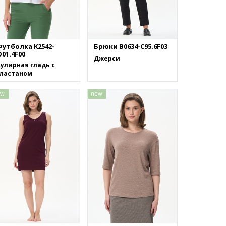
Футболка K2542-
Брюки B0634-C95.6F03
01.4F00
Джерси
улирная гладь с
эластаном
ew
new