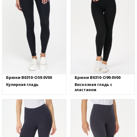
Брюки B0310-O59.0V00
Брюки B0310-O99.0V00
Кулирная гладь
Вискозная гладь с
эластаном