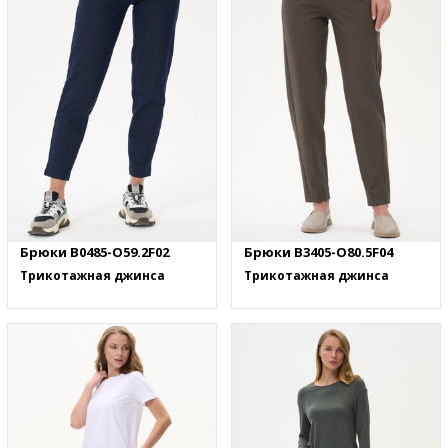
Брюки B0485-O59.2F02
Брюки B3405-O80.5F04
Трикотажная джинса
Трикотажная джинса