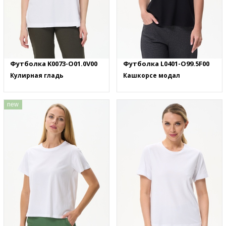
Футболка K0073-O01.0V00
Футболка L0401-O99.5F00
Кулирная гладь
Кашкорсе модал
new