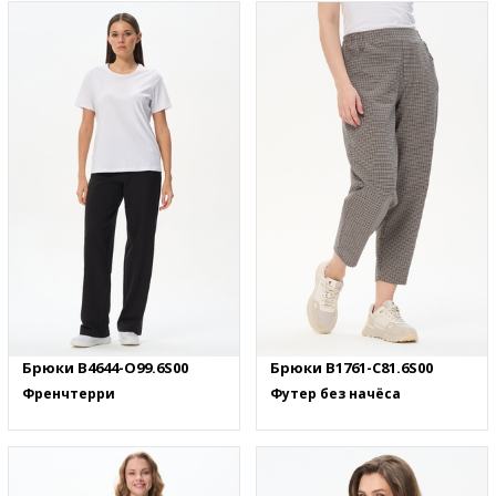
Брюки B4644-O99.6S00
Брюки B1761-C81.6S00
Френчтерри
Футер без начёса