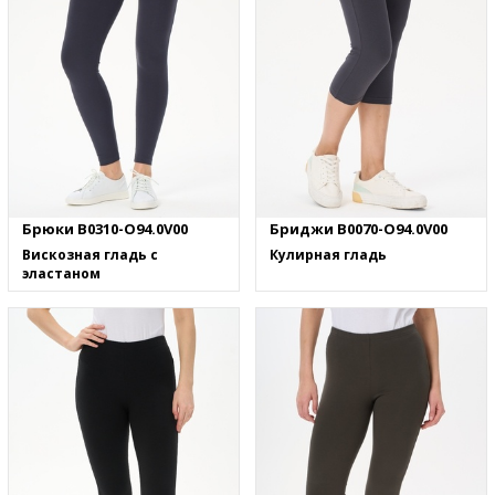
Брюки B0310-O94.0V00
Бриджи B0070-O94.0V00
Вискозная гладь с
Кулирная гладь
эластаном