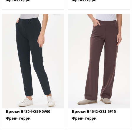
Брюки B4304-O59.0V00
Брюки B4642-O81.5F15
Френчтерри
Френчтерри