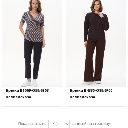
Брюки B1069-O59.6S03
Брюки B4330-O89.6F00
Поливискоза
Поливискоза
Показывать по
записей на страницу