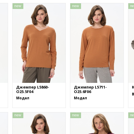
new
new
n
Джемпер L5860-
Джемпер L5711-
К
O25.5F04
O25.6F06
Модал
Модал
new
new
n