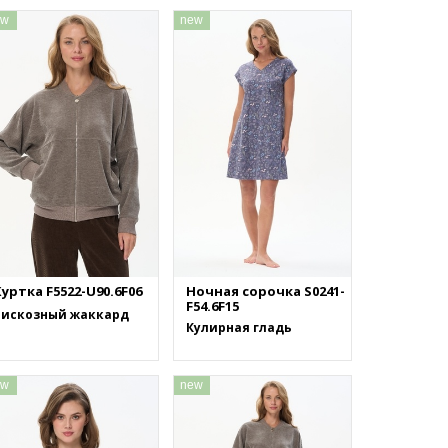
ew
new
уртка F5522-U90.6F06
Ночная сорочка S0241-
F54.6F15
Вискозный жаккард
Кулирная гладь
ew
new