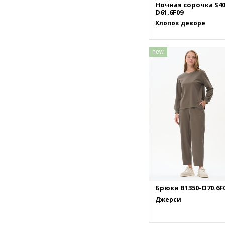
Ночная сорочка S40
D61.6F09
Хлопок деворе
new
Брюки B1350-O70.6F
Джерси