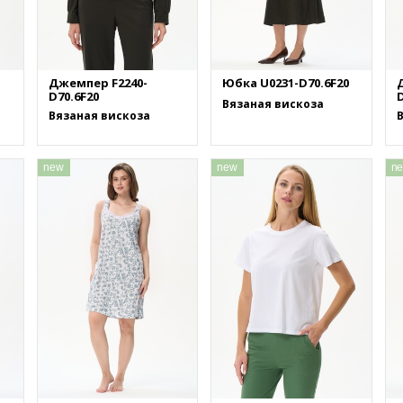
Джемпер F2240-
Юбка U0231-D70.6F20
D70.6F20
D
Вязаная вискоза
Вязаная вискоза
new
new
n