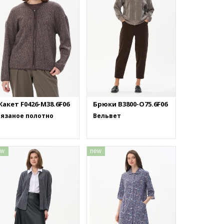
акет F0426-M38.6F06
Брюки B3800-O75.6F06
Вязаное полотно
Вельвет
ew
new