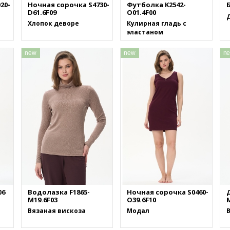
20-
Ночная сорочка S4730-
Футболка K2542-
Б
D61.6F09
O01.4F00
Хлопок деворе
Кулирная гладь с
эластаном
new
new
n
06
Водолазка F1865-
Ночная сорочка S0460-
M19.6F03
O39.6F10
M
Вязаная вискоза
Модал