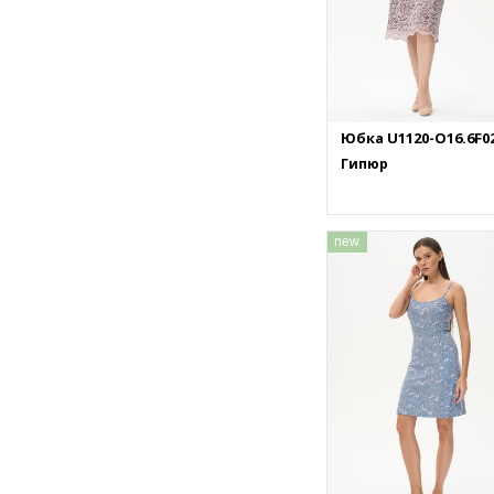
Юбка U1120-O16.6F0
Гипюр
new