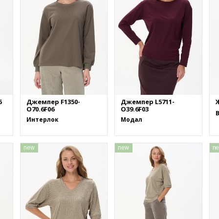
6
Джемпер F1350-
Джемпер L5711-
Ж
O70.6F06
O39.6F03
Интерлок
Модал
new
new
n