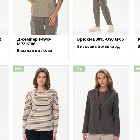
2
Джемпер F4940-
Брюки B3015-U90.6F06
M72.6F06
Вискозный жаккард
Вязаная вискоза
new
new
n