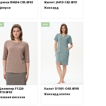
рюки B0634-C95.6F03
Жилет J0410-C83.6F01
Джерси
Жаккард
ew
new
Джемпер F1220-
Халат D1501-O63.6F09
19.6F03
Жаккард хлопок
Вязаная вискоза