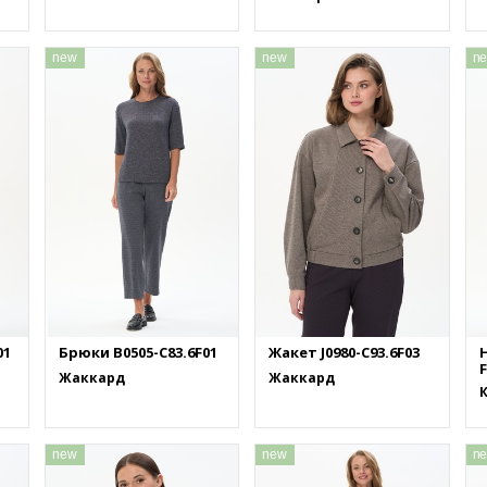
new
new
n
01
Брюки B0505-C83.6F01
Жакет J0980-C93.6F03
F
Жаккард
Жаккард
new
new
n