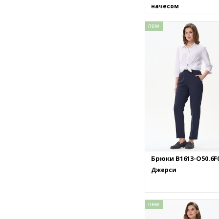
начесом
new
Брюки B1613-O50.6F
Джерси
new