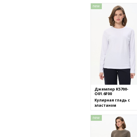
new
Джемпер K5700-
O01.6F00
Кулирная гладь с
эластаном
new