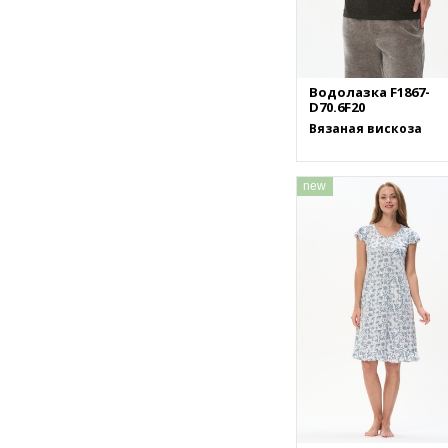
Водолазка F1867-
D70.6F20
Вязаная вискоза
new