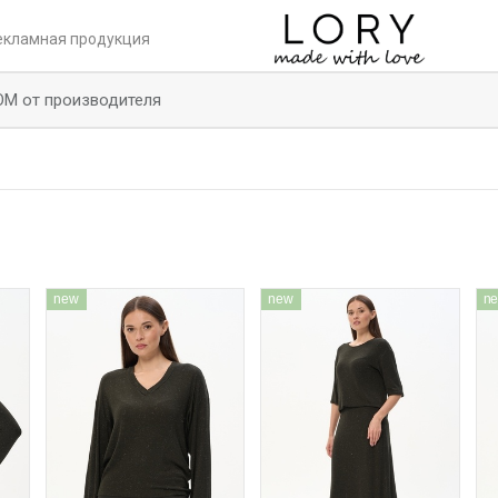
екламная продукция
ОМ от производителя
new
new
n