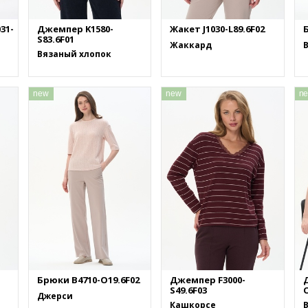
31-
Джемпер K1580-
Жакет J1030-L89.6F02
S83.6F01
Жаккард
Вязаный хлопок
new
new
n
Брюки B4710-O19.6F02
Джемпер F3000-
S49.6F03
O
Джерси
Кашкорсе