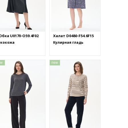
Юбка U0170-O59.4F02
Халат D0480-F54.6F15
Экокожа
Кулирная гладь
ew
new