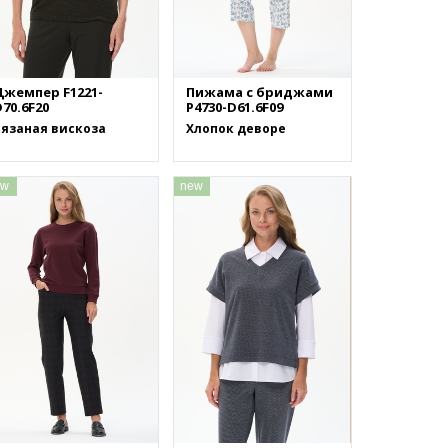
Джемпер F1221-
Пижама с бриджами
70.6F20
P4730-D61.6F09
Вязаная вискоза
Хлопок деворе
ew
new