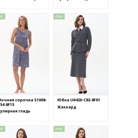
ew
new
Ночная сорочка S1008-
Юбка U0420-C83.6F01
54.6F15
Жаккард
Кулирная гладь
ew
new