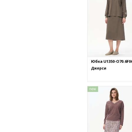
Юбка U1350-O70.6F0
Джерси
new