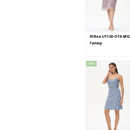
Юбка U1120-O16.6F0
Гипюр
new