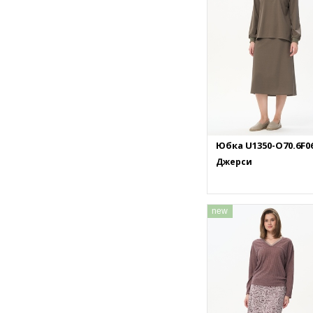
Юбка U1350-O70.6F0
Джерси
new