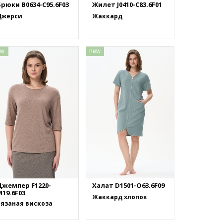
рюки B0634-C95.6F03
Жилет J0410-C83.6F01
Джерси
Жаккард
ew
new
Джемпер F1220-
Халат D1501-O63.6F09
19.6F03
Жаккард хлопок
Вязаная вискоза