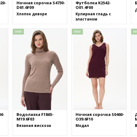
20-
Ночная сорочка S4730-
Футболка K2542-
Б
D61.6F09
O01.4F00
Хлопок деворе
Кулирная гладь с
эластаном
new
new
n
06
Водолазка F1865-
Ночная сорочка S0460-
M19.6F03
O39.6F10
M
Вязаная вискоза
Модал