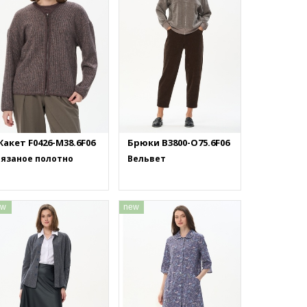
акет F0426-M38.6F06
Брюки B3800-O75.6F06
Вязаное полотно
Вельвет
ew
new