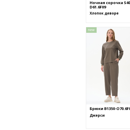
Ночная сорочка S40
D61.6F09
Хлопок деворе
new
Брюки B1350-O70.6F
Джерси