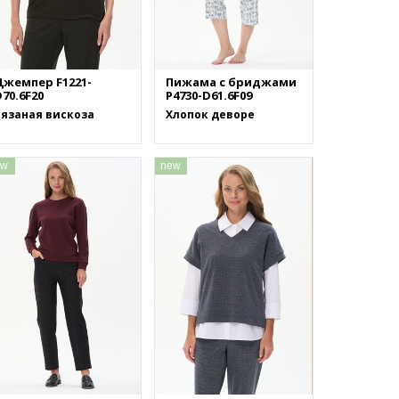
Джемпер F1221-
Пижама с бриджами
70.6F20
P4730-D61.6F09
Вязаная вискоза
Хлопок деворе
ew
new