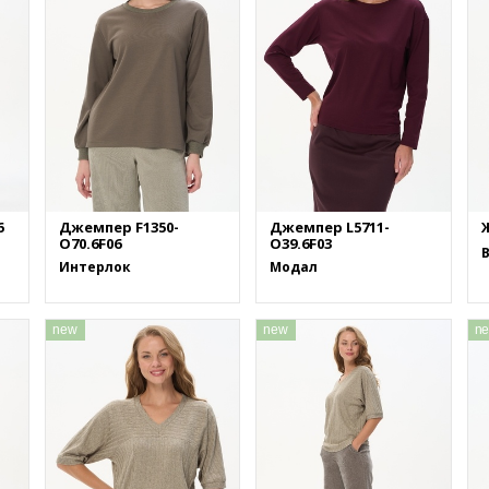
6
Джемпер F1350-
Джемпер L5711-
Ж
O70.6F06
O39.6F03
Интерлок
Модал
new
new
n