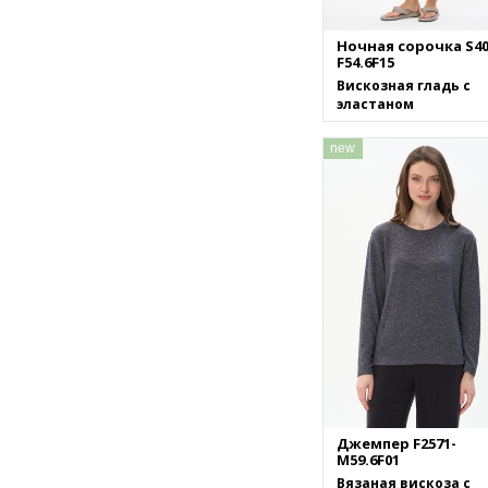
Ночная сорочка S40
F54.6F15
Вискозная гладь с
эластаном
new
Джемпер F2571-
M59.6F01
Вязаная вискоза с