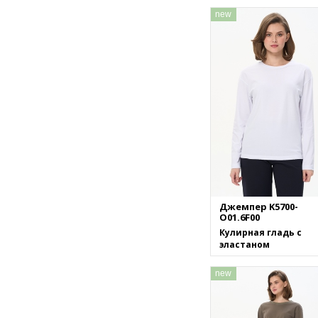
new
Джемпер K5700-
O01.6F00
Кулирная гладь с
эластаном
new