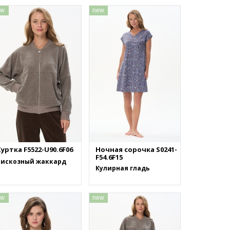
ew
new
уртка F5522-U90.6F06
Ночная сорочка S0241-
F54.6F15
Вискозный жаккард
Кулирная гладь
ew
new