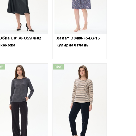
Юбка U0170-O59.4F02
Халат D0480-F54.6F15
Экокожа
Кулирная гладь
ew
new