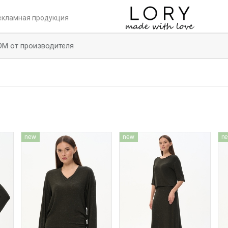
екламная продукция
ОМ от производителя
new
new
n