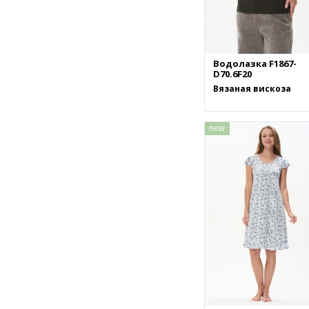
Водолазка F1867-
D70.6F20
Вязаная вискоза
new