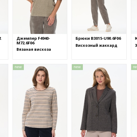
2
Джемпер F4940-
Брюки B3015-U90.6F06
M72.6F06
Вискозный жаккард
Вязаная вискоза
new
new
n