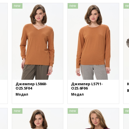
new
new
n
Джемпер L5860-
Джемпер L5711-
К
O25.5F04
O25.6F06
Модал
Модал
new
new
n