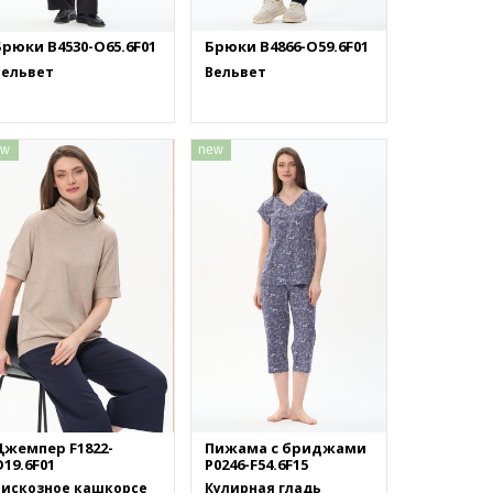
Брюки B4530-O65.6F01
Брюки B4866-O59.6F01
Вельвет
Вельвет
ew
new
Джемпер F1822-
Пижама с бриджами
19.6F01
P0246-F54.6F15
Вискозное кашкорсе
Кулирная гладь