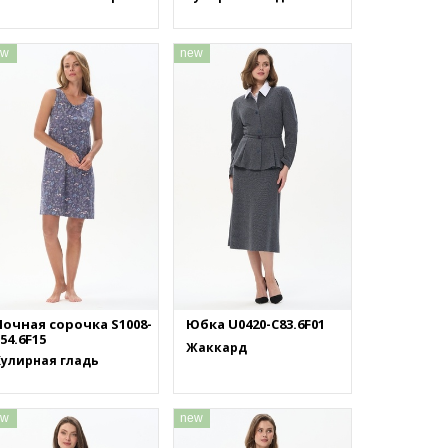
ew
new
Ночная сорочка S1008-
Юбка U0420-C83.6F01
54.6F15
Жаккард
Кулирная гладь
ew
new