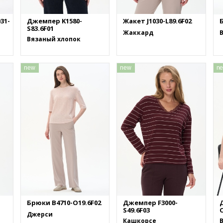
31-
Джемпер K1580-
Жакет J1030-L89.6F02
S83.6F01
Жаккард
Вязаный хлопок
new
new
n
Брюки B4710-O19.6F02
Джемпер F3000-
S49.6F03
O
Джерси
Кашкорсе