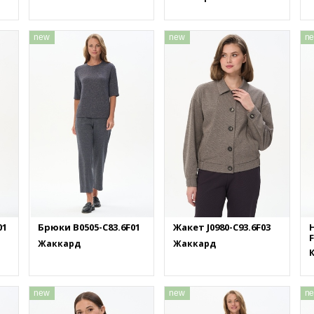
new
new
n
01
Брюки B0505-C83.6F01
Жакет J0980-C93.6F03
F
Жаккард
Жаккард
new
new
n