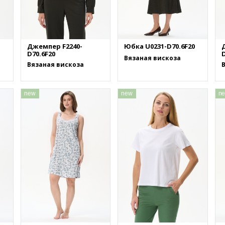
Джемпер F2240-
Юбка U0231-D70.6F20
D70.6F20
D
Вязаная вискоза
Вязаная вискоза
new
new
n