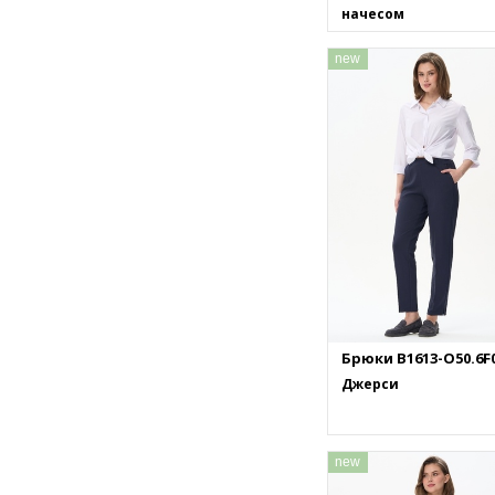
начесом
new
Брюки B1613-O50.6F
Джерси
new