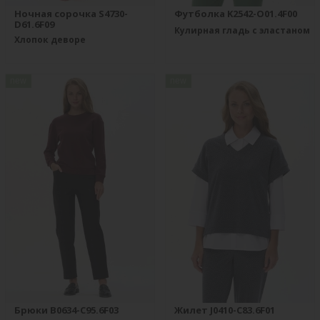
Ночная сорочка S4730-
Футболка K2542-O01.4F00
D61.6F09
Кулирная гладь с эластаном
Хлопок деворе
new
new
Брюки B0634-C95.6F03
Жилет J0410-C83.6F01