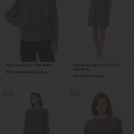
Куртка F5522-U90.6F06
Ночная сорочка S0241-
F54.6F15
Вискозный жаккард
Кулирная гладь
new
new