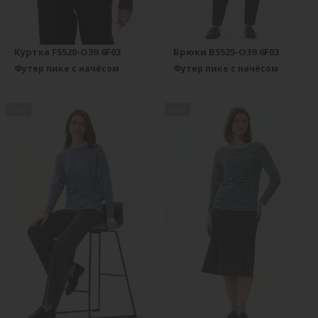
Куртка F5520-O39.6F03
Брюки B5525-O39.6F03
Футер пике с начёсом
Футер пике с начёсом
new
new