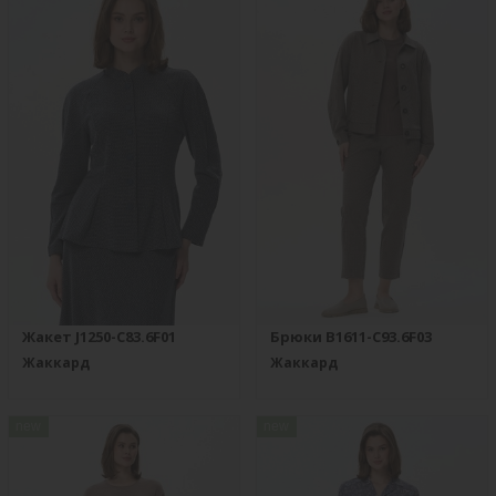
Жакет J1250-C83.6F01
Брюки B1611-C93.6F03
Жаккард
Жаккард
new
new