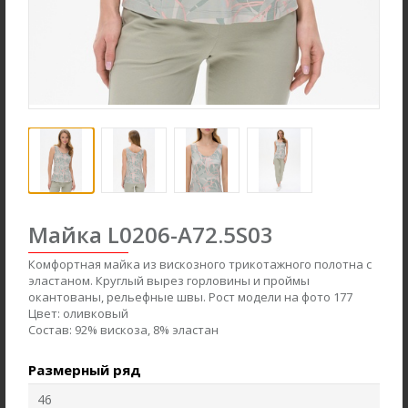
new
new
Майка L0206-A72.5S03
Комфортная майка из вискозного трикотажного полотна с
эластаном. Круглый вырез горловины и проймы
Брюки B4866-O59.6F01
Джемпер F2571-M59.6F01
окантованы, рельефные швы. Рост модели на фото 177
Цвет:
оливковый
Вельвет
Вязаная вискоза с начесом
Состав:
92% вискоза, 8% эластан
Размерный ряд
new
new
46