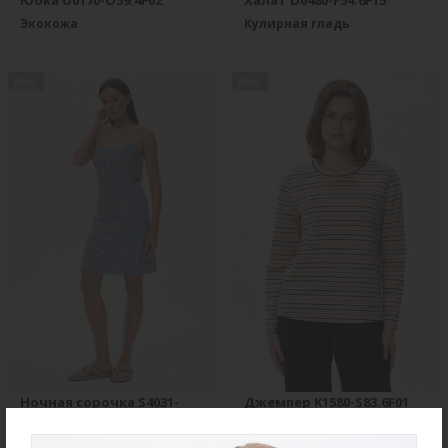
Юбка U0170-O59.4F02
Халат D0480-F54.6F15
Экокожа
Кулирная гладь
new
new
Ночная сорочка S4031-
Джемпер K1580-S83.6F01
F54.6F15
Вязаный хлопок
Вискозная гладь с