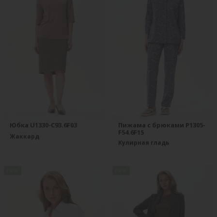
Юбка U1330-C93.6F03
Пижама с брюками P1305-
F54.6F15
Жаккард
Кулирная гладь
new
new