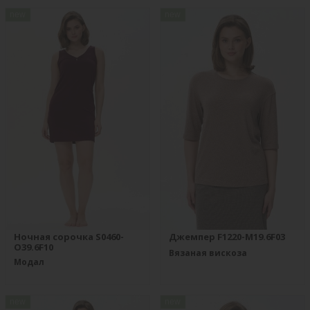
new
new
Ночная сорочка S0460-
Джемпер F1220-M19.6F03
O39.6F10
Вязаная вискоза
Модал
new
new