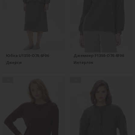
Юбка U1350-O70.6F06
Джемпер F1350-O70.6F06
Джерси
Интерлок
new
new