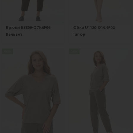
Брюки B3800-O75.6F06
Юбка U1120-O16.6F02
Вельвет
Гипюр
new
new