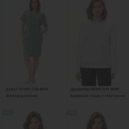
Халат D1501-O63.6F09
Джемпер K5700-O01.6F00
Жаккард хлопок
Кулирная гладь с эластаном
new
new