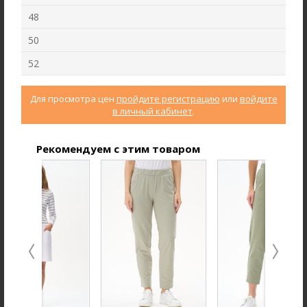
48
50
52
Для просмотра цен
пройдите регистрацию
или
войдите
в личный кабинет
.
Рекомендуем с этим товаром
Брюки B4710-O19.6F02
Джемпер F3000-S49.6F03
Джерси
Кашкорсе
new
new