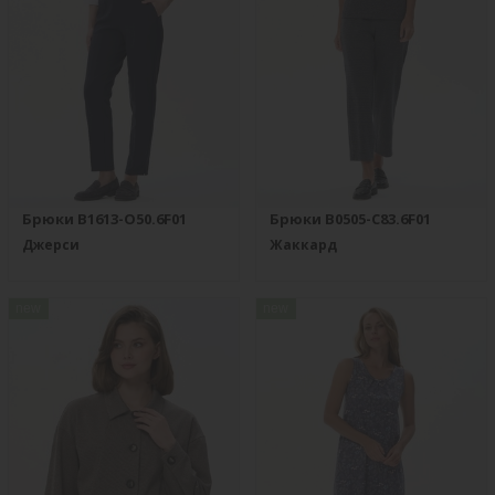
Брюки B1613-O50.6F01
Брюки B0505-C83.6F01
Джерси
Жаккард
new
new