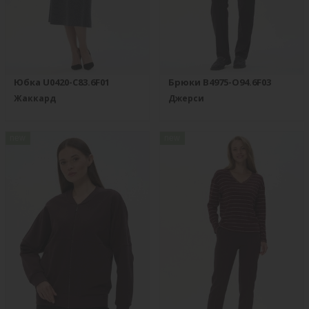
Юбка U0420-C83.6F01
Брюки B4975-O94.6F03
Жаккард
Джерси
new
new