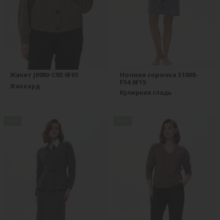
Жакет J0980-C93.6F03
Ночная сорочка S1008-
F54.6F15
Жаккард
Кулирная гладь
new
new