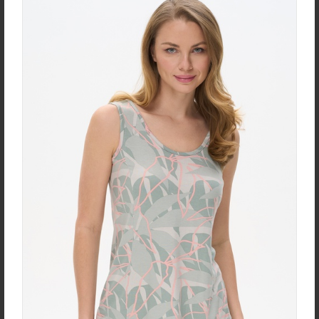
эластаном
new
new
Жакет J1030-L89.6F02
Брюки B4530-O65.6F01
Жаккард
Вельвет