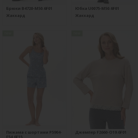
Брюки B4720-M50.6F01
Юбка U0075-M50.6F01
Жаккард
Жаккард
new
new
Пижама с шортами P5904-
Джемпер F2660-O19.6F01
F54.6F15