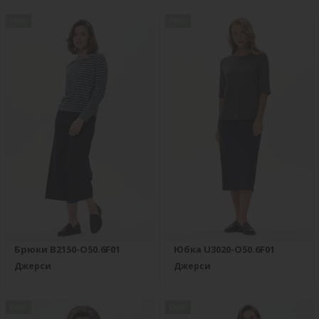
new
new
Брюки B2150-O50.6F01
Юбка U3020-O50.6F01
Джерси
Джерси
new
new