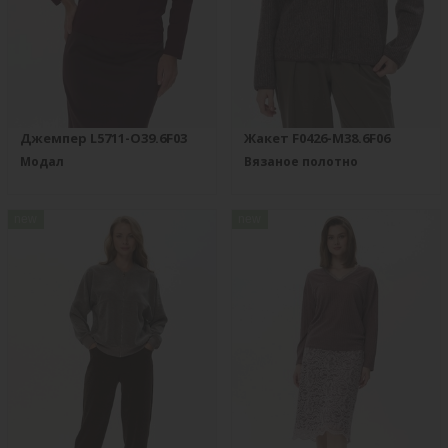
Джемпер L5711-O39.6F03
Жакет F0426-M38.6F06
Модал
Вязаное полотно
new
new