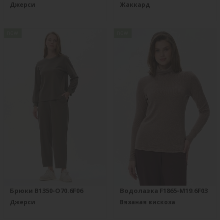
Джерси
Жаккард
new
new
Брюки B1350-O70.6F06
Водолазка F1865-M19.6F03
Джерси
Вязаная вискоза