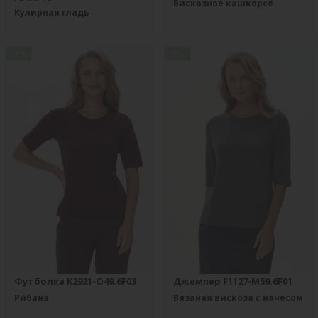
Вискозное кашкорсе
Кулирная гладь
new
new
Футболка K2921-O49.6F03
Джемпер F1127-M59.6F01
Рибана
Вязаная вискоза с начесом