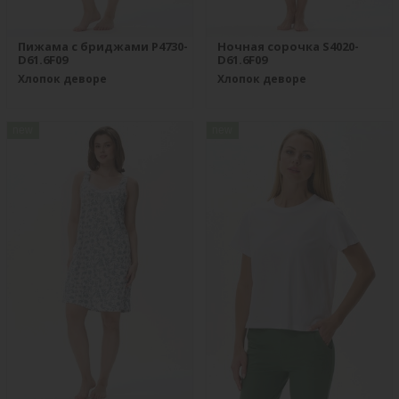
Пижама с бриджами P4730-
Ночная сорочка S4020-
D61.6F09
D61.6F09
Хлопок деворе
Хлопок деворе
new
new