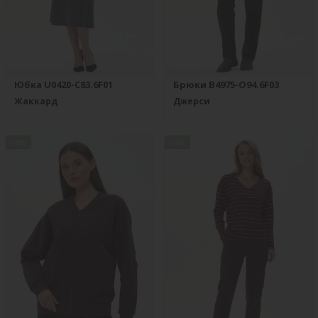
Юбка U0420-C83.6F01
Брюки B4975-O94.6F03
Жаккард
Джерси
new
new