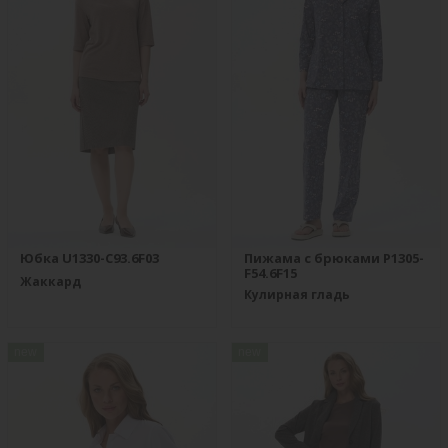
Юбка U1330-C93.6F03
Пижама с брюками P1305-
F54.6F15
Жаккард
Кулирная гладь
new
new