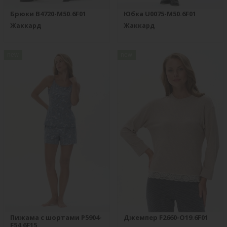
Брюки B4720-M50.6F01
Юбка U0075-M50.6F01
Жаккард
Жаккард
new
new
Пижама с шортами P5904-
Джемпер F2660-O19.6F01
F54.6F15