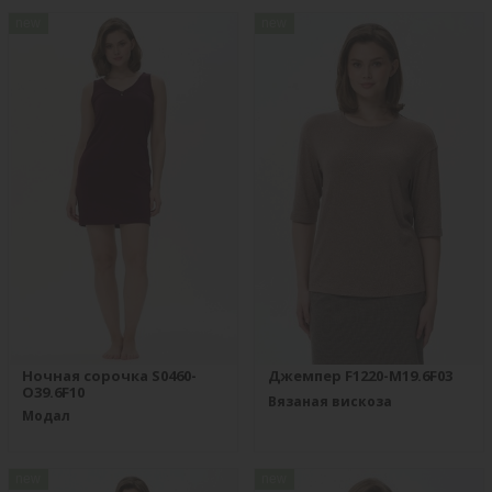
new
new
Ночная сорочка S0460-
Джемпер F1220-M19.6F03
O39.6F10
Вязаная вискоза
Модал
new
new