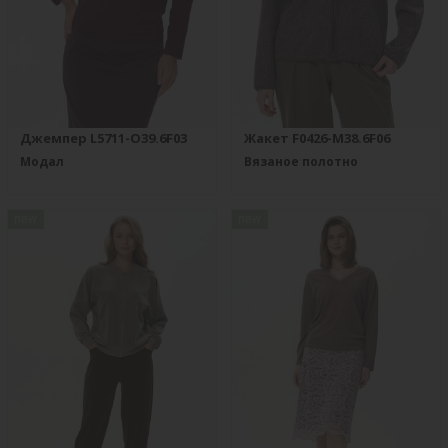
Джемпер L5711-O39.6F03
Жакет F0426-M38.6F06
Модал
Вязаное полотно
new
new