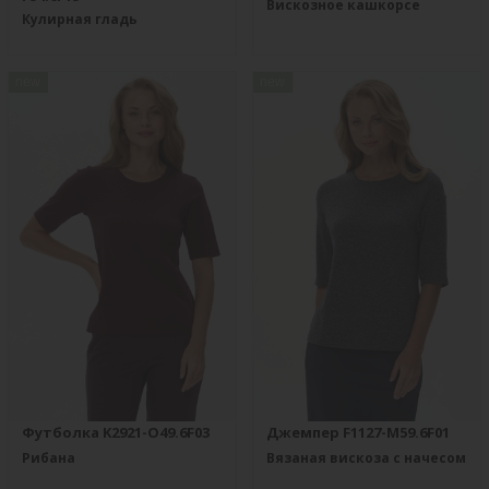
Вискозное кашкорсе
Кулирная гладь
new
new
Футболка K2921-O49.6F03
Джемпер F1127-M59.6F01
Рибана
Вязаная вискоза с начесом