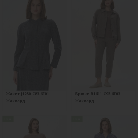
Жакет J1250-C83.6F01
Брюки B1611-C93.6F03
Жаккард
Жаккард
new
new