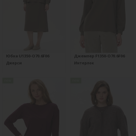
Юбка U1350-O70.6F06
Джемпер F1350-O70.6F06
Джерси
Интерлок
new
new