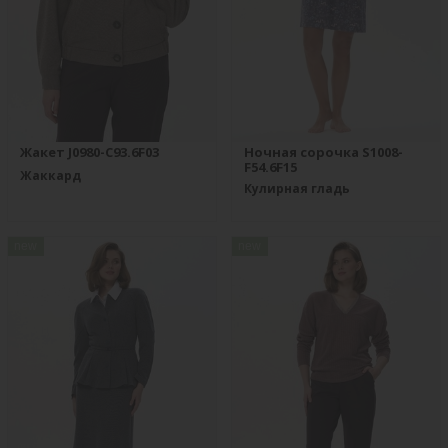
Жакет J0980-C93.6F03
Ночная сорочка S1008-
F54.6F15
Жаккард
Кулирная гладь
new
new