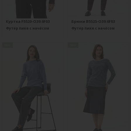
Куртка F5520-O39.6F03
Брюки B5525-O39.6F03
Футер пике с начёсом
Футер пике с начёсом
new
new