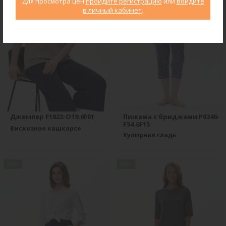
Для просмотра цен
пройдите регистрацию
или
войдите
в личный кабинет
.
Джемпер F1822-O19.6F01
Пижама с бриджами P0246-
F54.6F15
Вискозное кашкорсе
Кулирная гладь
new
new