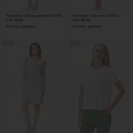
Пижама с бриджами P4730-
Ночная сорочка S4020-
D61.6F09
D61.6F09
Хлопок деворе
Хлопок деворе
new
new