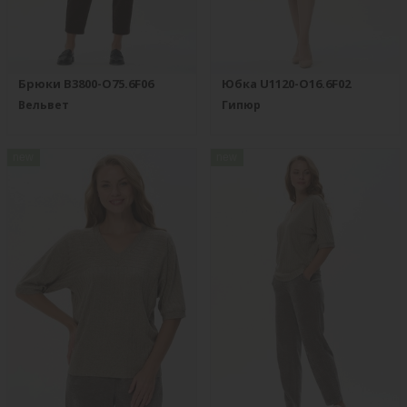
Брюки B3800-O75.6F06
Юбка U1120-O16.6F02
Вельвет
Гипюр
new
new