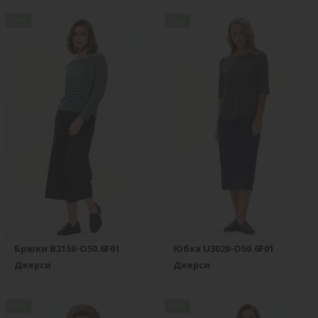
new
new
Брюки B2150-O50.6F01
Юбка U3020-O50.6F01
Джерси
Джерси
new
new