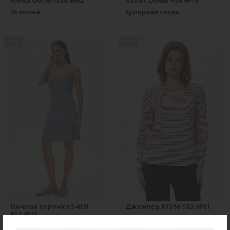
Юбка U0170-O59.4F02
Халат D0480-F54.6F15
Экокожа
Кулирная гладь
new
new
Ночная сорочка S4031-
Джемпер K1580-S83.6F01
F54.6F15
Вязаный хлопок
Вискозная гладь с