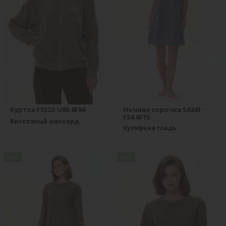
Куртка F5522-U90.6F06
Ночная сорочка S0241-
F54.6F15
Вискозный жаккард
Кулирная гладь
new
new