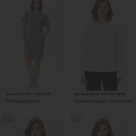
Халат D1501-O63.6F09
Джемпер K5700-O01.6F00
Жаккард хлопок
Кулирная гладь с эластаном
new
new