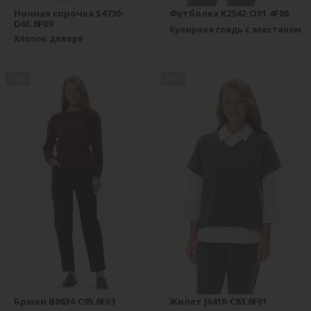
Ночная сорочка S4730-
Футболка K2542-O01.4F00
D61.6F09
Кулирная гладь с эластаном
Хлопок деворе
new
new
Брюки B0634-C95.6F03
Жилет J0410-C83.6F01