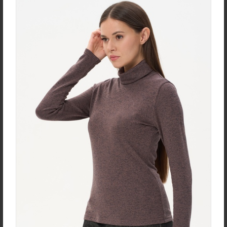
эластаном
new
new
Жакет J1030-L89.6F02
Брюки B4530-O65.6F01
Жаккард
Вельвет