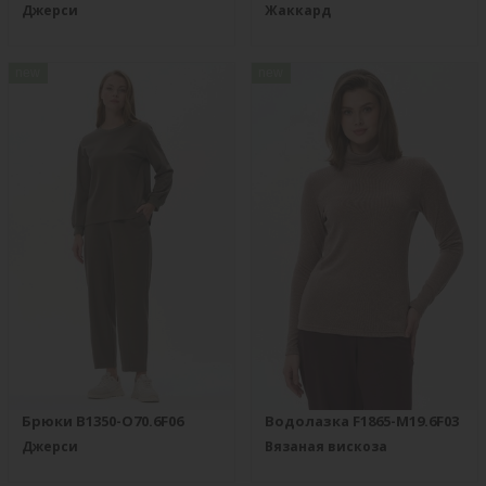
Джерси
Жаккард
new
new
Брюки B1350-O70.6F06
Водолазка F1865-M19.6F03
Джерси
Вязаная вискоза