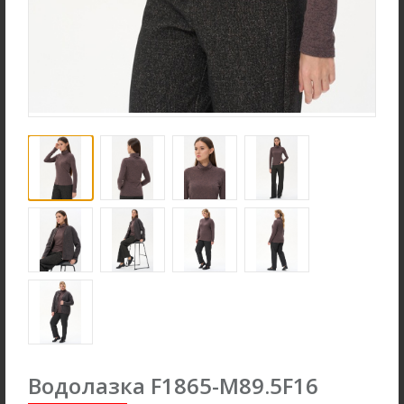
new
new
Брюки B4866-O59.6F01
Джемпер F2571-M59.6F01
Вельвет
Вязаная вискоза с начесом
new
new
Водолазка F1865-M89.5F16