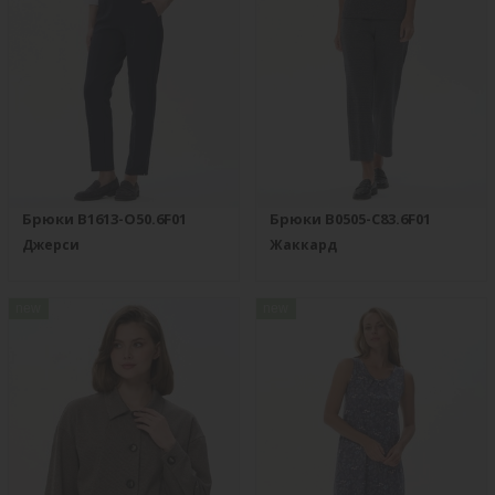
Брюки B1613-O50.6F01
Брюки B0505-C83.6F01
Джерси
Жаккард
new
new