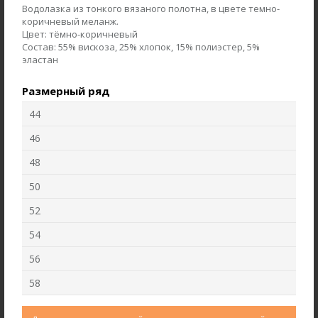
Водолазка из тонкого вязаного полотна, в цвете темно-
коричневый меланж.
Цвет:
тёмно-коричневый
Состав:
55% вискоза, 25% хлопок, 15% полиэстер, 5%
эластан
Размерный ряд
44
46
48
50
Брюки B4710-O19.6F02
Джемпер F3000-S49.6F03
52
Джерси
Кашкорсе
54
new
new
56
58