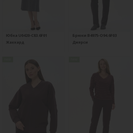
Юбка U0420-C83.6F01
Брюки B4975-O94.6F03
Жаккард
Джерси
new
new