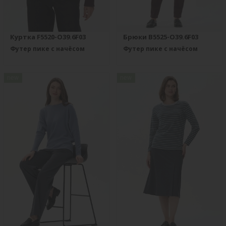
Куртка F5520-O39.6F03
Брюки B5525-O39.6F03
Футер пике с начёсом
Футер пике с начёсом
new
new