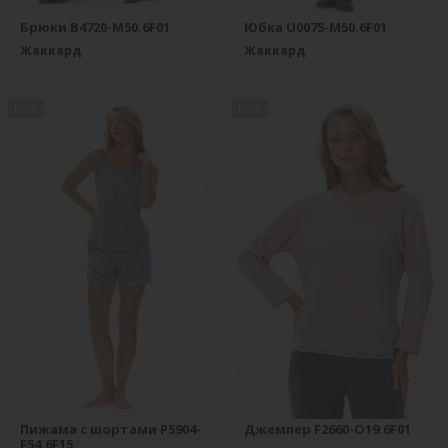
Брюки B4720-M50.6F01
Юбка U0075-M50.6F01
Жаккард
Жаккард
new
new
Пижама с шортами P5904-
Джемпер F2660-O19.6F01
F54.6F15