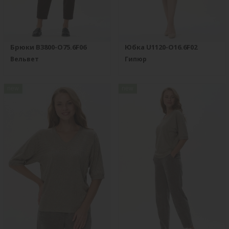
Брюки B3800-O75.6F06
Юбка U1120-O16.6F02
Вельвет
Гипюр
new
new