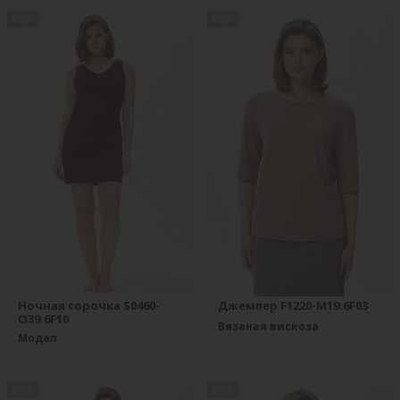
new
new
Ночная сорочка S0460-
Джемпер F1220-M19.6F03
O39.6F10
Вязаная вискоза
Модал
new
new