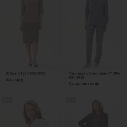
Юбка U1330-C93.6F03
Пижама с брюками P1305-
F54.6F15
Жаккард
Кулирная гладь
new
new