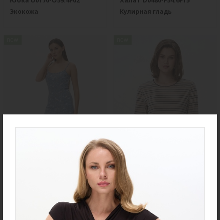
Юбка U0170-O59.4F02
Халат D0480-F54.6F15
Экокожа
Кулирная гладь
new
new
Ночная сорочка S4031-
Джемпер K1580-S83.6F01
F54.6F15
Вязаный хлопок
Вискозная гладь с