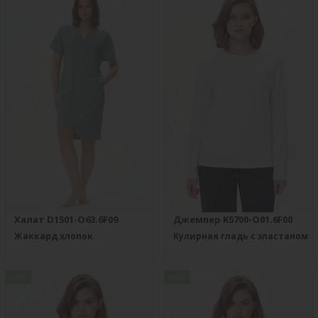
Халат D1501-O63.6F09
Джемпер K5700-O01.6F00
Жаккард хлопок
Кулирная гладь с эластаном
new
new