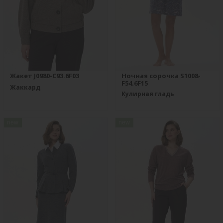
Жакет J0980-C93.6F03
Ночная сорочка S1008-
F54.6F15
Жаккард
Кулирная гладь
new
new