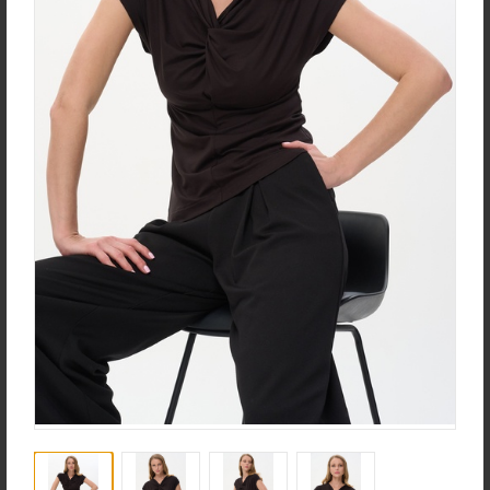
эластаном
new
new
Жакет J1030-L89.6F02
Брюки B4530-O65.6F01
Жаккард
Вельвет