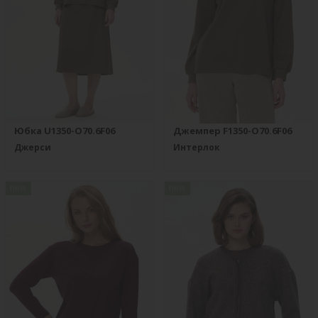
Юбка U1350-O70.6F06
Джемпер F1350-O70.6F06
Джерси
Интерлок
new
new