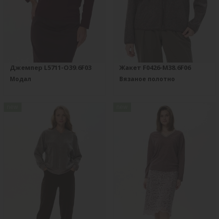
Джемпер L5711-O39.6F03
Жакет F0426-M38.6F06
Модал
Вязаное полотно
new
new