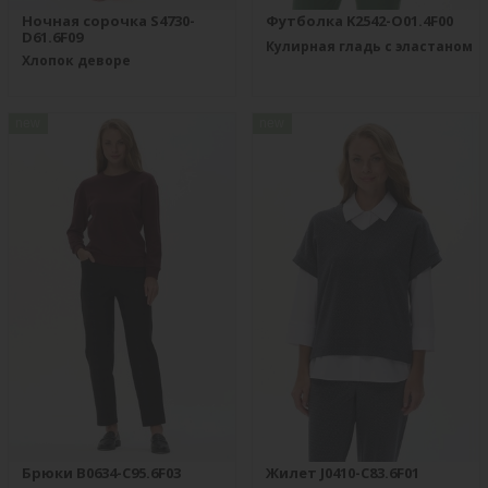
Ночная сорочка S4730-
Футболка K2542-O01.4F00
D61.6F09
Кулирная гладь с эластаном
Хлопок деворе
new
new
Брюки B0634-C95.6F03
Жилет J0410-C83.6F01