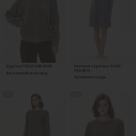
Куртка F5522-U90.6F06
Ночная сорочка S0241-
F54.6F15
Вискозный жаккард
Кулирная гладь
new
new