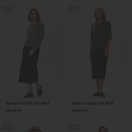
new
new
Брюки B2150-O50.6F01
Юбка U3020-O50.6F01
Джерси
Джерси
new
new