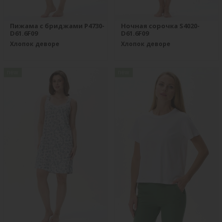
Пижама с бриджами P4730-
Ночная сорочка S4020-
D61.6F09
D61.6F09
Хлопок деворе
Хлопок деворе
new
new