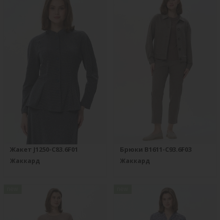
Жакет J1250-C83.6F01
Брюки B1611-C93.6F03
Жаккард
Жаккард
new
new