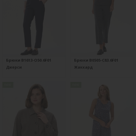
Брюки B1613-O50.6F01
Брюки B0505-C83.6F01
Джерси
Жаккард
new
new