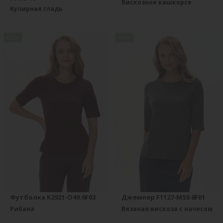
Вискозное кашкорсе
Кулирная гладь
new
new
Футболка K2921-O49.6F03
Джемпер F1127-M59.6F01
Рибана
Вязаная вискоза с начесом