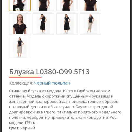
new
new
Блузка L0380-O99.5F13
Коллекция:
Черный тюльпан
Стильная блузка из модала 190 гр в Глубоком чёрном
Брюки B4866-O59.6F01
Джемпер F2571-M59.6F01
оттенке. Модель с короткими спущенными рукавами и
женственной драпировкой для привлекателных образов
Вельвет
Вязаная вискоза с начесом
на каждый день и особых случаев. Блузка с трендовой
драпировкой из мягкого, тактильно приятного модального
полотна, невороятно привлекательна и комфортна. Рост
new
new
модели 175 см.
Цвет:
чёрный