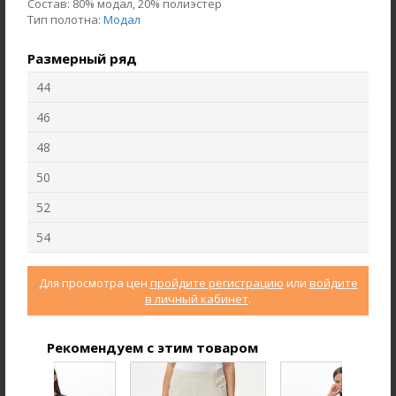
Состав:
80% модал, 20% полиэстер
Тип полотна:
Модал
Размерный ряд
44
46
48
50
52
54
Брюки B4710-O19.6F02
Джемпер F3000-S49.6F03
Джерси
Кашкорсе
Для просмотра цен
пройдите регистрацию
или
войдите
в личный кабинет
.
new
new
Рекомендуем с этим товаром