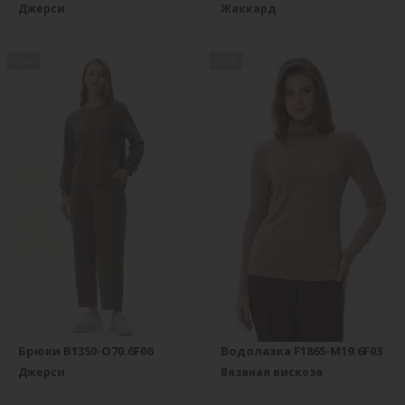
Джерси
Жаккард
new
new
Брюки B1350-O70.6F06
Водолазка F1865-M19.6F03
Джерси
Вязаная вискоза