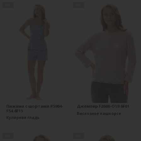
new
new
Пижама с шортами P5904-
Джемпер F2660-O19.6F01
F54.6F15
Вискозное кашкорсе
Кулирная гладь
new
new