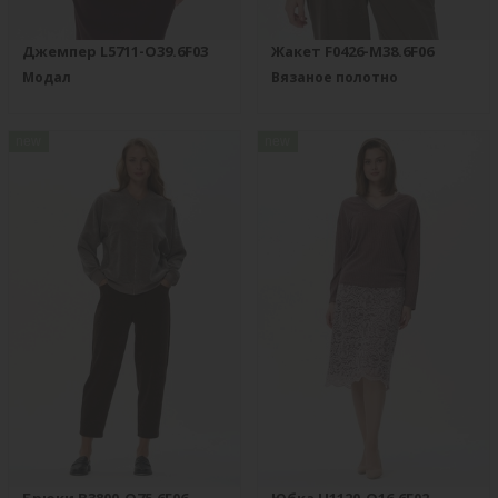
Джемпер L5711-O39.6F03
Жакет F0426-M38.6F06
Модал
Вязаное полотно
new
new