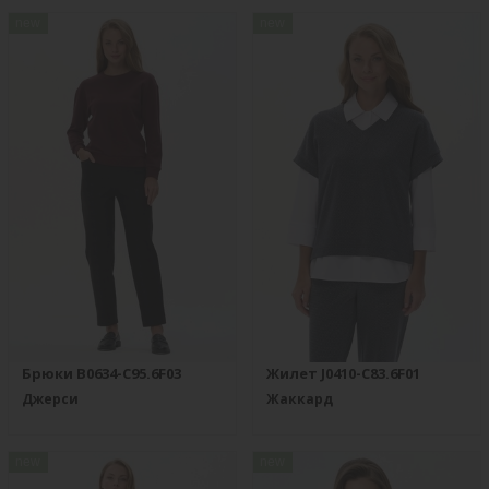
new
new
Брюки B0634-C95.6F03
Жилет J0410-C83.6F01
Джерси
Жаккард
new
new