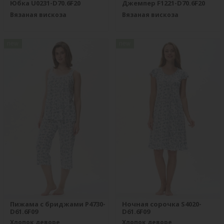
Юбка U0231-D70.6F20
Джемпер F1221-D70.6F20
Вязаная вискоза
Вязаная вискоза
new
new
Пижама с бриджами P4730-
Ночная сорочка S4020-
D61.6F09
D61.6F09
Хлопок деворе
Хлопок деворе