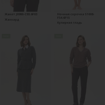
Жакет J0980-C93.6F03
Ночная сорочка S1008-
F54.6F15
Жаккард
Кулирная гладь
new
new