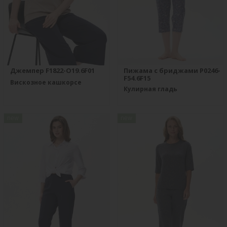
Джемпер F1822-O19.6F01
Пижама с бриджами P0246-
F54.6F15
Вискозное кашкорсе
Кулирная гладь
new
new