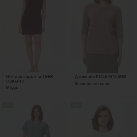
Ночная сорочка S0460-
Джемпер F1220-M19.6F03
O39.6F10
Вязаная вискоза
Модал
new
new