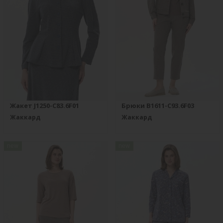
Жакет J1250-C83.6F01
Брюки B1611-C93.6F03
Жаккард
Жаккард
new
new