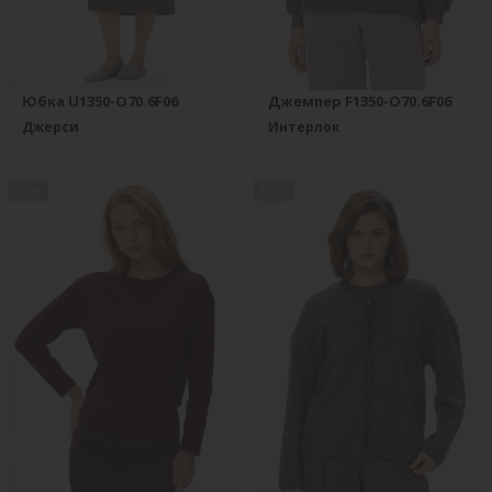
Юбка U1350-O70.6F06
Джемпер F1350-O70.6F06
Джерси
Интерлок
new
new