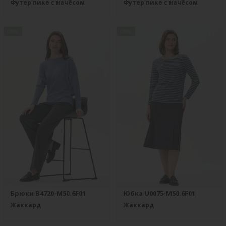
Футер пике с начёсом
Футер пике с начёсом
new
new
Брюки B4720-M50.6F01
Юбка U0075-M50.6F01
Жаккард
Жаккард