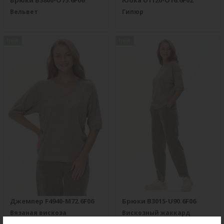
Брюки B3800-O75.6F06
Юбка U1120-O16.6F02
Вельвет
Гипюр
new
new
Джемпер F4940-M72.6F06
Брюки B3015-U90.6F06
Вязаная вискоза
Вискозный жаккард