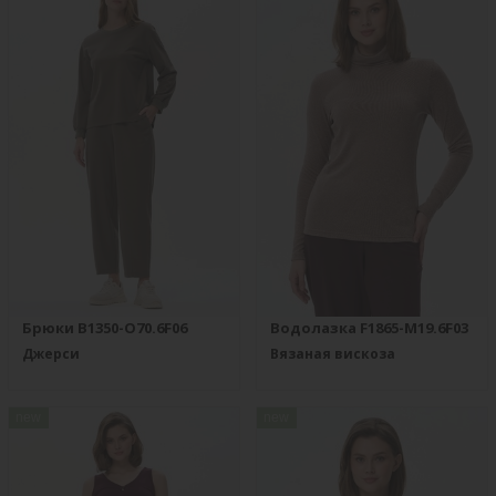
Брюки B1350-O70.6F06
Водолазка F1865-M19.6F03
Джерси
Вязаная вискоза
new
new