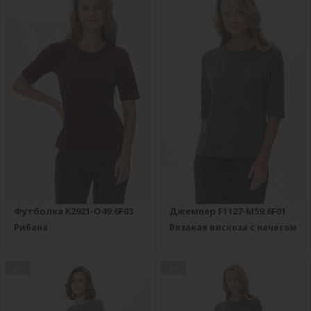
Футболка K2921-O49.6F03
Джемпер F1127-M59.6F01
Рибана
Вязаная вискоза с начесом
new
new