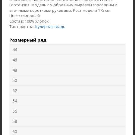
Гортензия. Модель с V-образным вырезом горловины и
втачными короткими рукавами. Рост модели 175 см.
Цвет:
сливовый
Состав:
100% хлопок
Тип полотна:
Кулирная гладь
Размерный ряд
44
46
48
50
Жакет J1030-L89.6F02
Брюки B4530-O65.6F01
52
Жаккард
Вельвет
54
new
new
56
58
60