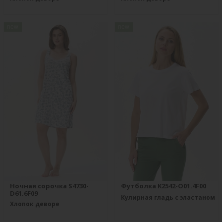
new
new
Ночная сорочка S4730-
Футболка K2542-O01.4F00
D61.6F09
Кулирная гладь с эластаном
Хлопок деворе