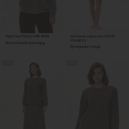
Куртка F5522-U90.6F06
Ночная сорочка S0241-
F54.6F15
Вискозный жаккард
Кулирная гладь
new
new