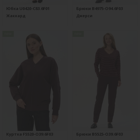
Юбка U0420-C83.6F01
Брюки B4975-O94.6F03
Жаккард
Джерси
new
new
Куртка F5520-O39.6F03
Брюки B5525-O39.6F03