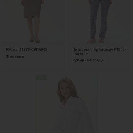
Юбка U1330-C93.6F03
Пижама с брюками P1305-
F54.6F15
Жаккард
Кулирная гладь
new