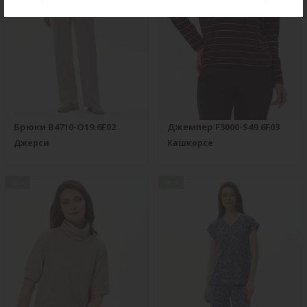
Брюки B4710-O19.6F02
Джемпер F3000-S49.6F03
Джерси
Кашкорсе
new
new