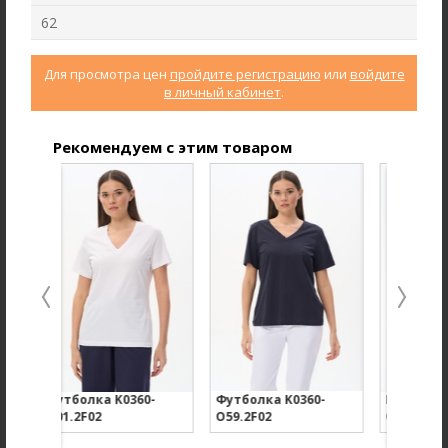
62
Для просмотра цен
пройдите регистрацию
или
войдите
в личный кабинет
.
Рекомендуем с этим товаром
Брюки B4866-O59.6F01
Джемпер F2571-M59.6F01
Вельвет
Вязаная вискоза с начесом
new
new
тболка K0360-
Футболка K0360-
Бриджи B0070-
1.2F02
O59.2F02
O01.3S00