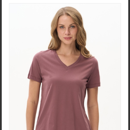
new
new
Юбка U0170-O59.4F02
Халат D0480-F54.6F15
Экокожа
Кулирная гладь
new
new