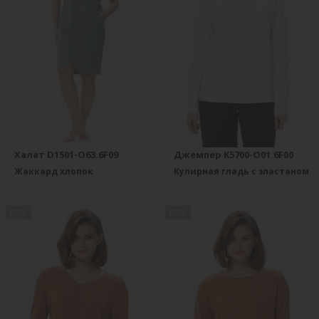
Халат D1501-O63.6F09
Джемпер K5700-O01.6F00
Жаккард хлопок
Кулирная гладь с эластаном
new
new