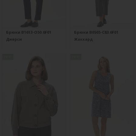
Брюки B1613-O50.6F01
Брюки B0505-C83.6F01
Джерси
Жаккард
new
new