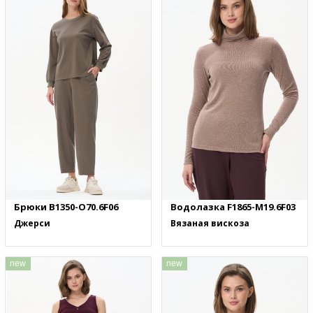
Брюки B1350-O70.6F06
Водолазка F1865-M19.6F03
Джерси
Вязаная вискоза
new
new