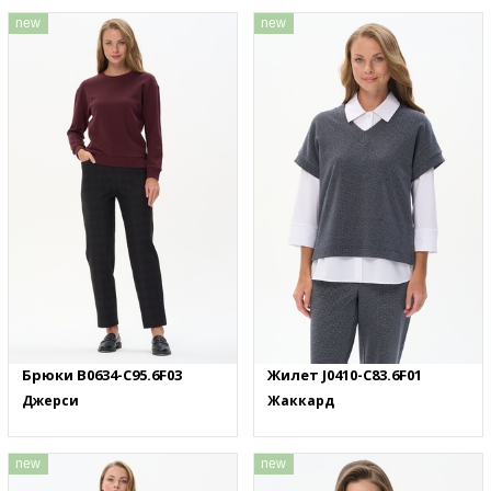
new
new
Брюки B0634-C95.6F03
Жилет J0410-C83.6F01
Джерси
Жаккард
new
new