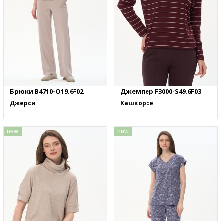
Брюки B4710-O19.6F02
Джемпер F3000-S49.6F03
Джерси
Кашкорсе
new
new