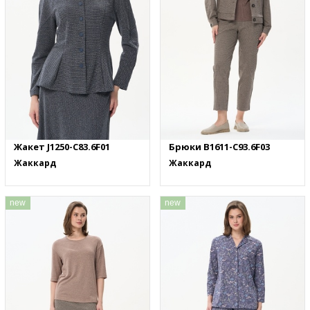
Жакет J1250-C83.6F01
Брюки B1611-C93.6F03
Жаккард
Жаккард
new
new