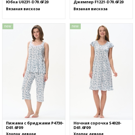
Юбка U0231-D70.6F20
Джемпер F1221-D70.6F20
Вязаная вискоза
Вязаная вискоза
new
new
Пижама с бриджами P4730-
Ночная сорочка S4020-
D61.6F09
D61.6F09
Хлопок деворе
Хлопок деворе