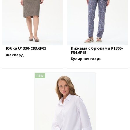
Юбка U1330-C93.6F03
Пижама с брюками P1305-
F54.6F15
Жаккард
Кулирная гладь
new