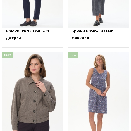
Брюки B1613-O50.6F01
Брюки B0505-C83.6F01
Джерси
Жаккард
new
new