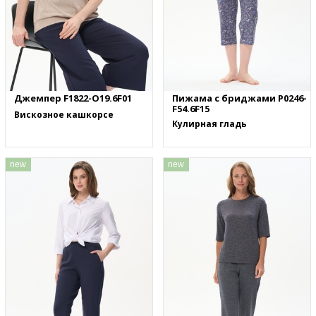
Джемпер F1822-O19.6F01
Пижама с бриджами P0246-
F54.6F15
Вискозное кашкорсе
Кулирная гладь
new
new