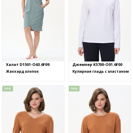
Халат D1501-O63.6F09
Джемпер K5700-O01.6F00
Жаккард хлопок
Кулирная гладь с эластаном
new
new