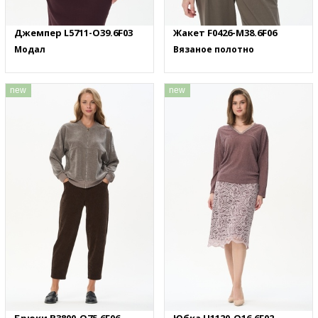
Джемпер L5711-O39.6F03
Жакет F0426-M38.6F06
Модал
Вязаное полотно
new
new