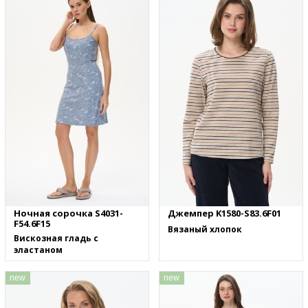
Ночная сорочка S4031-
Джемпер K1580-S83.6F01
F54.6F15
Вязаный хлопок
Вискозная гладь с
эластаном
new
new