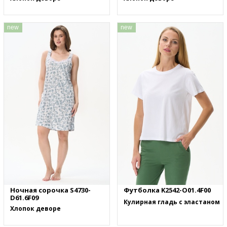
new
new
Ночная сорочка S4730-
Футболка K2542-O01.4F00
D61.6F09
Кулирная гладь с эластаном
Хлопок деворе