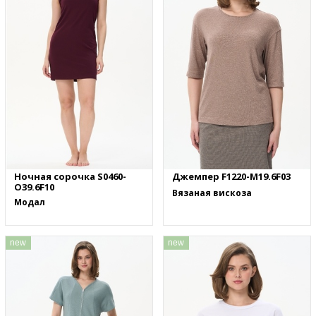
Ночная сорочка S0460-
Джемпер F1220-M19.6F03
O39.6F10
Вязаная вискоза
Модал
new
new