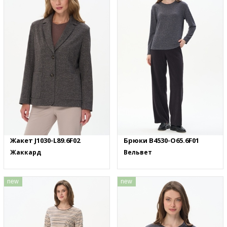
Жакет J1030-L89.6F02
Брюки B4530-O65.6F01
Жаккард
Вельвет
new
new