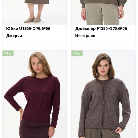
Юбка U1350-O70.6F06
Джемпер F1350-O70.6F06
Джерси
Интерлок
new
new