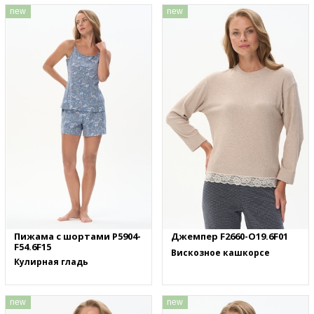
new
new
Пижама с шортами P5904-
Джемпер F2660-O19.6F01
F54.6F15
Вискозное кашкорсе
Кулирная гладь
new
new