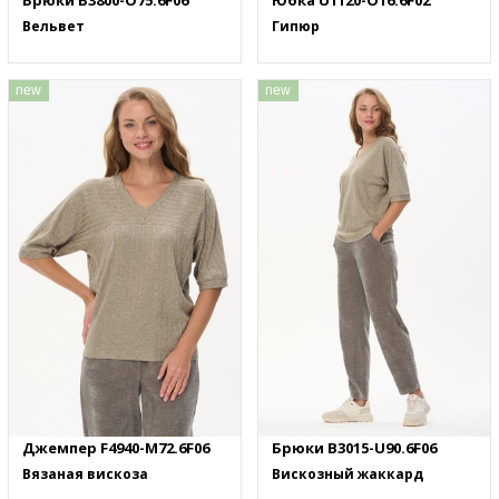
Брюки B3800-O75.6F06
Юбка U1120-O16.6F02
Вельвет
Гипюр
new
new
Джемпер F4940-M72.6F06
Брюки B3015-U90.6F06
Вязаная вискоза
Вискозный жаккард