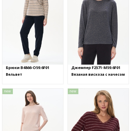
Брюки B4866-O59.6F01
Джемпер F2571-M59.6F01
Вельвет
Вязаная вискоза с начесом
new
new