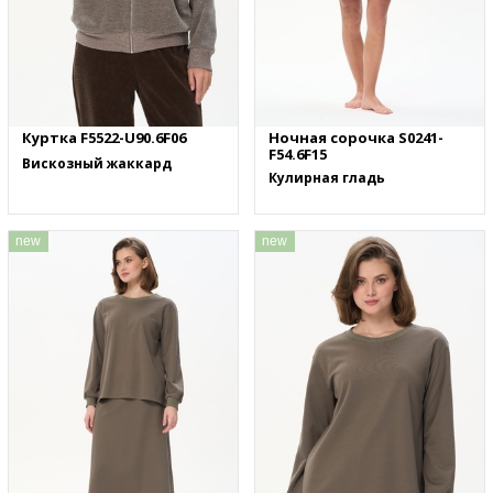
Куртка F5522-U90.6F06
Ночная сорочка S0241-
F54.6F15
Вискозный жаккард
Кулирная гладь
new
new