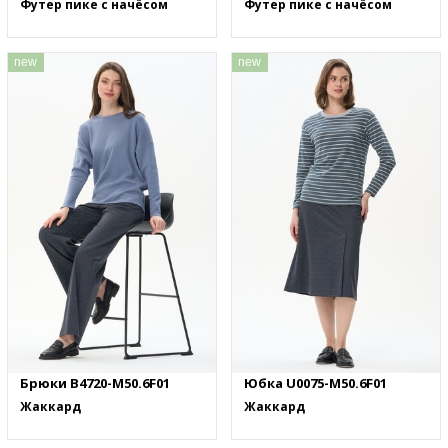
Футер пике с начёсом
Футер пике с начёсом
new
new
Брюки B4720-M50.6F01
Юбка U0075-M50.6F01
Жаккард
Жаккард