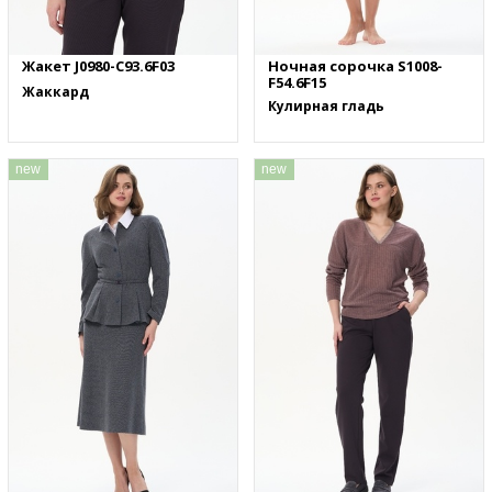
Жакет J0980-C93.6F03
Ночная сорочка S1008-
F54.6F15
Жаккард
Кулирная гладь
new
new