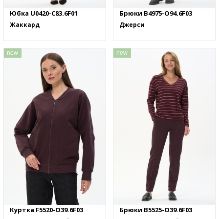
Юбка U0420-C83.6F01
Брюки B4975-O94.6F03
Жаккард
Джерси
new
new
Куртка F5520-O39.6F03
Брюки B5525-O39.6F03