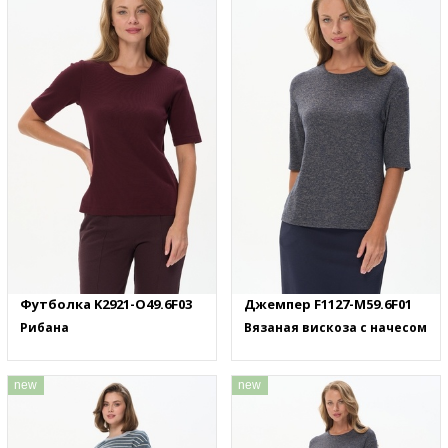
Футболка K2921-O49.6F03
Джемпер F1127-M59.6F01
Рибана
Вязаная вискоза с начесом
new
new