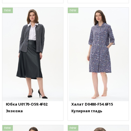
new
new
Юбка U0170-O59.4F02
Халат D0480-F54.6F15
Экокожа
Кулирная гладь
new
new