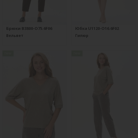
Брюки B3800-O75.6F06
Юбка U1120-O16.6F02
Вельвет
Гипюр
new
new