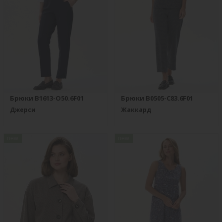
Брюки B1613-O50.6F01
Брюки B0505-C83.6F01
Джерси
Жаккард
new
new