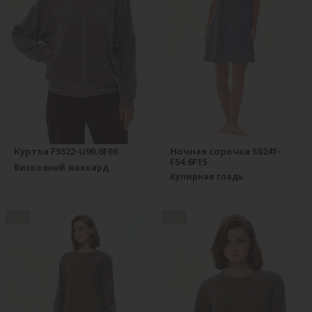
Куртка F5522-U90.6F06
Ночная сорочка S0241-
F54.6F15
Вискозный жаккард
Кулирная гладь
new
new