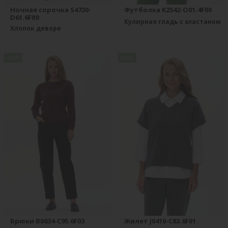
Ночная сорочка S4730-
Футболка K2542-O01.4F00
D61.6F09
Кулирная гладь с эластаном
Хлопок деворе
new
new
Брюки B0634-C95.6F03
Жилет J0410-C83.6F01