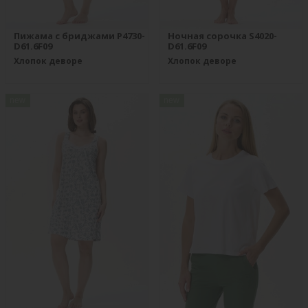
Пижама с бриджами P4730-
Ночная сорочка S4020-
D61.6F09
D61.6F09
Хлопок деворе
Хлопок деворе
new
new