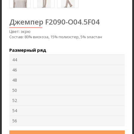
new
new
Джемпер F2090-O04.5F04
Цвет:
экрю
Состав:
80% вискоза, 15% полиэстер, 5% эластан
Размерный ряд
44
46
48
50
Брюки B4866-O59.6F01
Джемпер F2571-M59.6F01
52
Вельвет
Вязаная вискоза с начесом
54
56
new
new