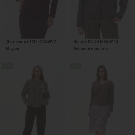
Джемпер L5711-O39.6F03
Жакет F0426-M38.6F06
Модал
Вязаное полотно
new
new