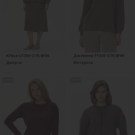
Юбка U1350-O70.6F06
Джемпер F1350-O70.6F06
Джерси
Интерлок
new
new