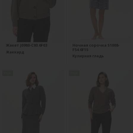
Жакет J0980-C93.6F03
Ночная сорочка S1008-
F54.6F15
Жаккард
Кулирная гладь
new
new