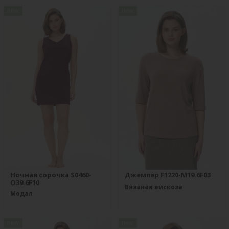
new
new
Ночная сорочка S0460-
Джемпер F1220-M19.6F03
O39.6F10
Вязаная вискоза
Модал
new
new