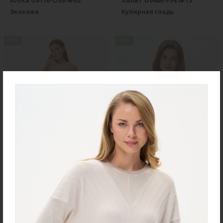
Юбка U0170-O59.4F02
Халат D0480-F54.6F15
Экокожа
Кулирная гладь
new
new
Ночная сорочка S4031-
Джемпер K1580-S83.6F01
F54.6F15
Вязаный хлопок
Вискозная гладь с