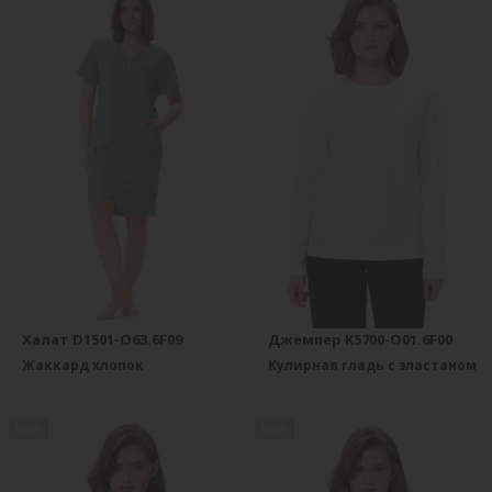
Халат D1501-O63.6F09
Джемпер K5700-O01.6F00
Жаккард хлопок
Кулирная гладь с эластаном
new
new