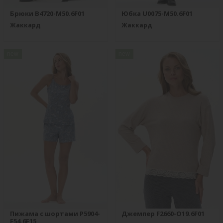
Брюки B4720-M50.6F01
Юбка U0075-M50.6F01
Жаккард
Жаккард
new
new
Пижама с шортами P5904-
Джемпер F2660-O19.6F01
F54.6F15