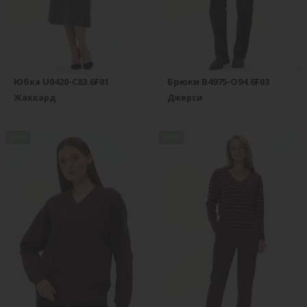
Юбка U0420-C83.6F01
Брюки B4975-O94.6F03
Жаккард
Джерси
new
new