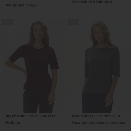
Вискозное кашкорсе
Кулирная гладь
new
new
Футболка K2921-O49.6F03
Джемпер F1127-M59.6F01
Рибана
Вязаная вискоза с начесом