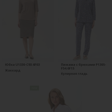
Юбка U1330-C93.6F03
Пижама с брюками P1305-
F54.6F15
Жаккард
Кулирная гладь
new