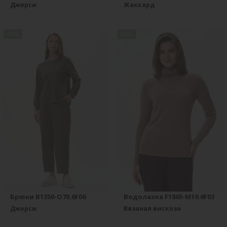
Джерси
Жаккард
new
new
Брюки B1350-O70.6F06
Водолазка F1865-M19.6F03
Джерси
Вязаная вискоза