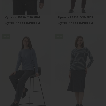
Куртка F5520-O39.6F03
Брюки B5525-O39.6F03
Футер пике с начёсом
Футер пике с начёсом
new
new