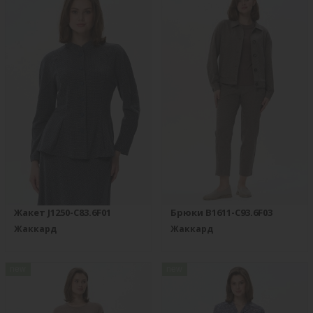
Жакет J1250-C83.6F01
Брюки B1611-C93.6F03
Жаккард
Жаккард
new
new