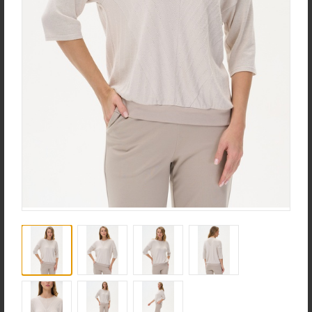
эластаном
new
new
Жакет J1030-L89.6F02
Брюки B4530-O65.6F01
Жаккард
Вельвет