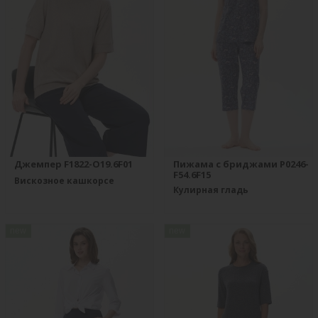
Джемпер F1822-O19.6F01
Пижама с бриджами P0246-
F54.6F15
Вискозное кашкорсе
Кулирная гладь
new
new