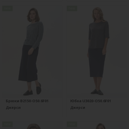
new
new
Брюки B2150-O50.6F01
Юбка U3020-O50.6F01
Джерси
Джерси
new
new