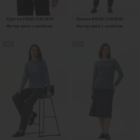
Куртка F5520-O39.6F03
Брюки B5525-O39.6F03
Футер пике с начёсом
Футер пике с начёсом
new
new