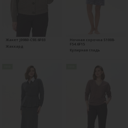
Жакет J0980-C93.6F03
Ночная сорочка S1008-
F54.6F15
Жаккард
Кулирная гладь
new
new