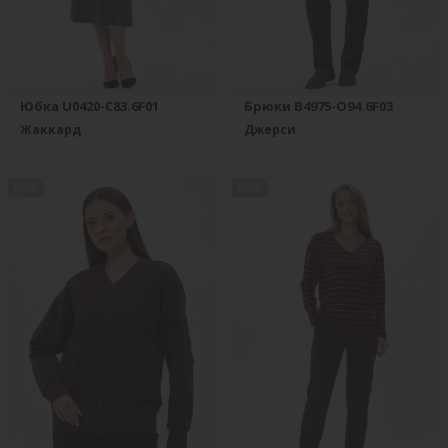
Юбка U0420-C83.6F01
Брюки B4975-O94.6F03
Жаккард
Джерси
new
new