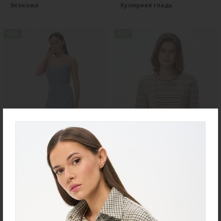
Экокожа
Кулирная гладь
new
new
Ночная сорочка S4031-
Джемпер K1580-S83.6F01
F54.6F15
Вязаный хлопок
Вискозная гладь с
эластаном