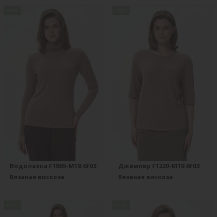
new
new
Водолазка F1865-M19.6F03
Джемпер F1220-M19.6F03
Вязаная вискоза
Вязаная вискоза
new
new