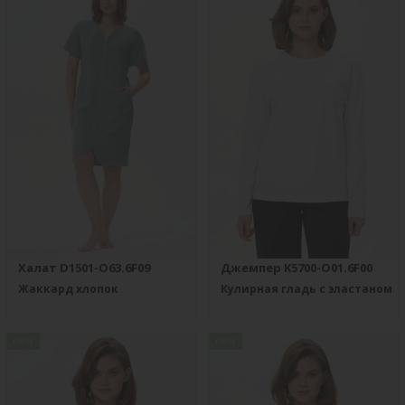
Халат D1501-O63.6F09
Джемпер K5700-O01.6F00
Жаккард хлопок
Кулирная гладь с эластаном
new
new