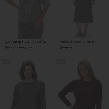
Джемпер F4940-M72.6F06
Юбка U1350-O70.6F06
Вязаная вискоза
Джерси
new
new