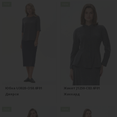
new
new
Юбка U3020-O50.6F01
Жакет J1250-C83.6F01
Джерси
Жаккард
new
new