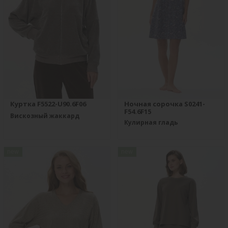
Куртка F5522-U90.6F06
Ночная сорочка S0241-
F54.6F15
Вискозный жаккард
Кулирная гладь
new
new