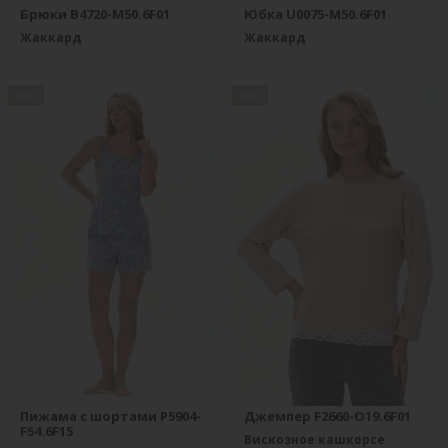
Брюки B4720-M50.6F01
Юбка U0075-M50.6F01
Жаккард
Жаккард
new
new
Пижама с шортами P5904-
Джемпер F2660-O19.6F01
F54.6F15
Вискозное кашкорсе