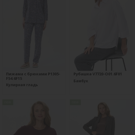
Пижама с брюками P1305-
Рубашка V7720-O01.6F01
F54.6F15
Бамбук
Кулирная гладь
new
new