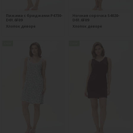
Пижама с бриджами P4730-
Ночная сорочка S4020-
D61.6F09
D61.6F09
Хлопок деворе
Хлопок деворе
new
new