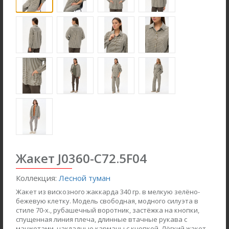
Жакет J0360-C72.5F04
Брюки B4866-O59.6F01
Джемпер F2571-M59.6F01
Вельвет
Вязаная вискоза с начесом
Коллекция:
Лесной туман
Жакет из вискозного жаккарда 340 гр. в мелкую зелёно-
new
бежевую клетку. Модель свободная, модного силуэта в
new
стиле 70-х., рубашечный воротник, застёжка на кнопки,
спущенная линия плеча, длинные втачные рукава с
манжетами, накладные карманы с кнопкой. Лёгкий жакет