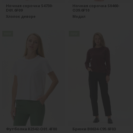
Ночная сорочка S4730-
Ночная сорочка S0460-
D61.6F09
O39.6F10
Хлопок деворе
Модал
new
new
Футболка K2542-O01.4F00
Брюки B0634-C95.6F03