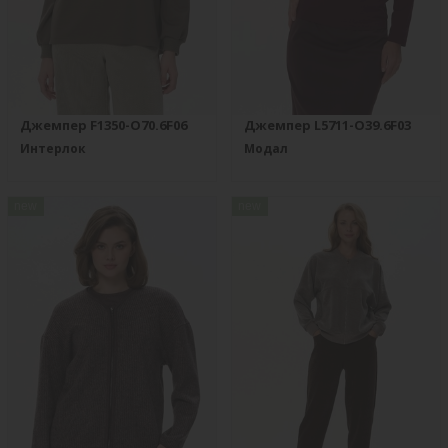
Джемпер F1350-O70.6F06
Джемпер L5711-O39.6F03
Интерлок
Модал
new
new