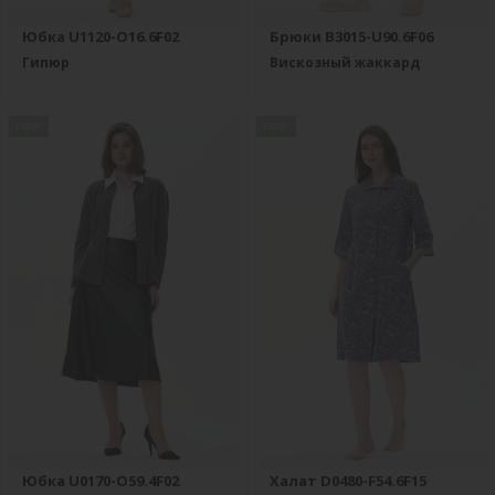
Юбка U1120-O16.6F02
Брюки B3015-U90.6F06
Гипюр
Вискозный жаккард
new
new
Юбка U0170-O59.4F02
Халат D0480-F54.6F15