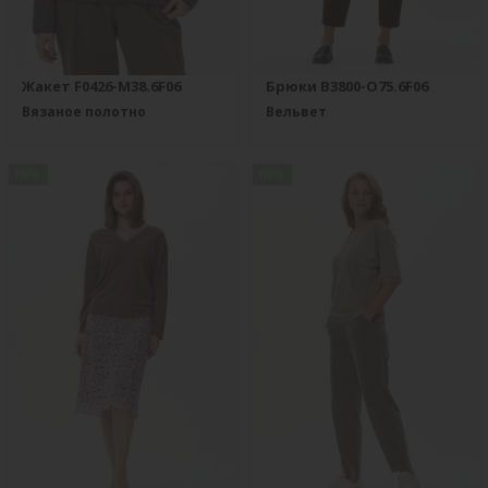
Жакет F0426-M38.6F06
Брюки B3800-O75.6F06
Вязаное полотно
Вельвет
new
new