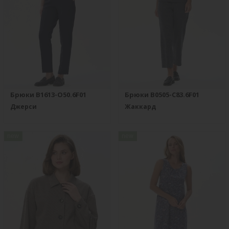
Брюки B1613-O50.6F01
Брюки B0505-C83.6F01
Джерси
Жаккард
new
new