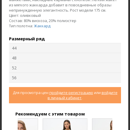
из мягкого жаккарда добавит в повседневные образы
непринужденную элегантность. Рост модели 175 см.
Цвет:
оливковый
Состав:
80% вискоза, 20% полиэстер
Тип полотна:
Жаккард
Размерный ряд
44
48
52
Брюки B4710-O19.6F02
Джемпер F3000-S49.6F03
56
Джерси
Кашкорсе
Для просмотра цен
пройдите регистрацию
или
войдите
в личный кабинет
.
new
new
Рекомендуем с этим товаром