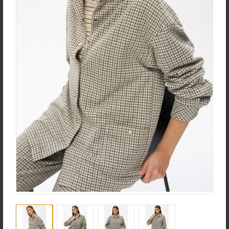
new
new
Жакет J1030-L89.6F02
Брюки B4530-O65.6F01
Жаккард
Вельвет
new
new