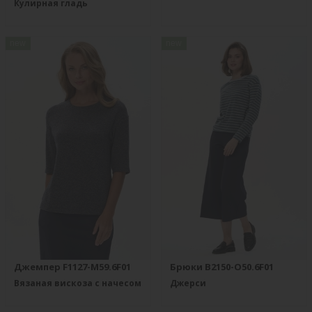
Кулирная гладь
new
new
Джемпер F1127-M59.6F01
Брюки B2150-O50.6F01
Вязаная вискоза с начесом
Джерси