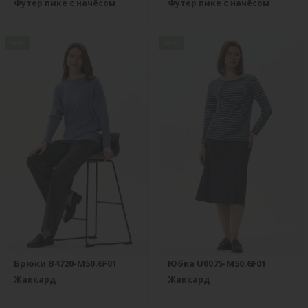
Футер пике с начёсом
Футер пике с начёсом
new
new
Брюки B4720-M50.6F01
Юбка U0075-M50.6F01
Жаккард
Жаккард