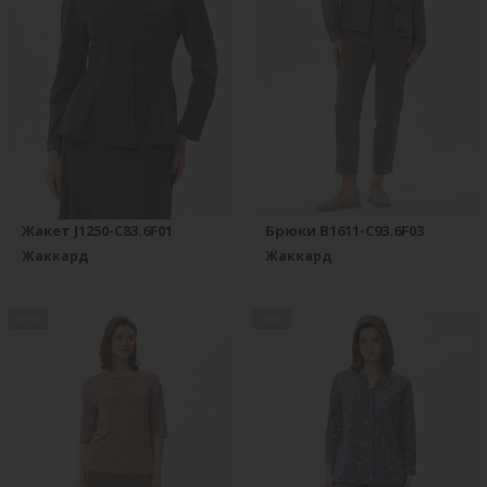
Жакет J1250-C83.6F01
Брюки B1611-C93.6F03
Жаккард
Жаккард
new
new