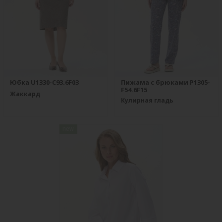
Юбка U1330-C93.6F03
Пижама с брюками P1305-
F54.6F15
Жаккард
Кулирная гладь
new