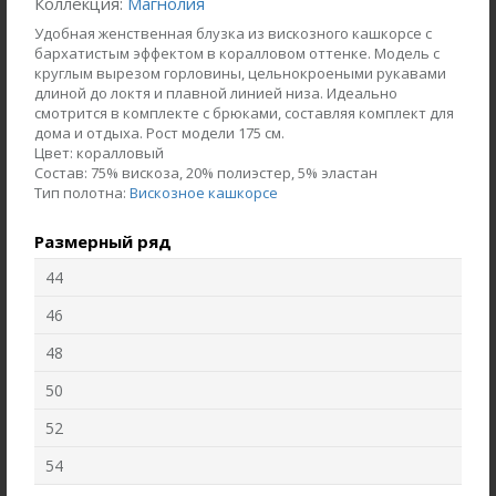
Коллекция:
Магнолия
Удобная женственная блузка из вискозного кашкорсе с
бархатистым эффектом в коралловом оттенке. Модель с
круглым вырезом горловины, цельнокроеными рукавами
длиной до локтя и плавной линией низа. Идеально
смотрится в комплекте с брюками, составляя комплект для
дома и отдыха. Рост модели 175 см.
Цвет:
коралловый
Состав:
75% вискоза, 20% полиэстер, 5% эластан
Тип полотна:
Вискозное кашкорсе
Размерный ряд
44
Жакет J1030-L89.6F02
Брюки B4530-O65.6F01
46
Жаккард
Вельвет
48
50
new
new
52
54