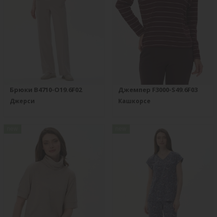
Брюки B4710-O19.6F02
Джемпер F3000-S49.6F03
Джерси
Кашкорсе
new
new