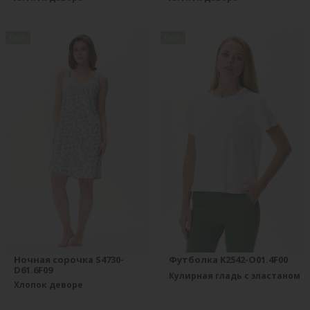
new
new
Ночная сорочка S4730-
Футболка K2542-O01.4F00
D61.6F09
Кулирная гладь с эластаном
Хлопок деворе