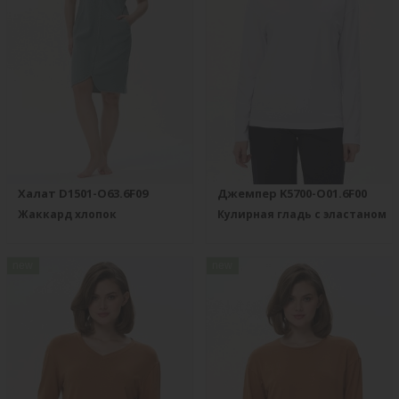
Халат D1501-O63.6F09
Джемпер K5700-O01.6F00
Жаккард хлопок
Кулирная гладь с эластаном
new
new