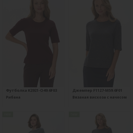
Футболка K2921-O49.6F03
Джемпер F1127-M59.6F01
Рибана
Вязаная вискоза с начесом
new
new