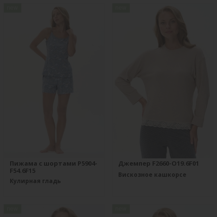
new
new
Пижама с шортами P5904-
Джемпер F2660-O19.6F01
F54.6F15
Вискозное кашкорсе
Кулирная гладь
new
new