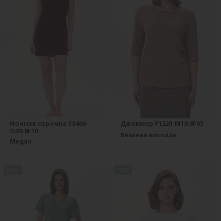
Ночная сорочка S0460-
Джемпер F1220-M19.6F03
O39.6F10
Вязаная вискоза
Модал
new
new