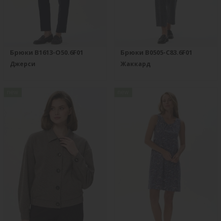
Брюки B1613-O50.6F01
Брюки B0505-C83.6F01
Джерси
Жаккард
new
new