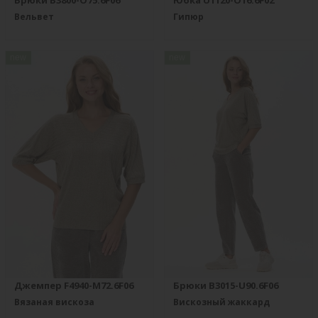
Брюки B3800-O75.6F06
Юбка U1120-O16.6F02
Вельвет
Гипюр
new
new
Джемпер F4940-M72.6F06
Брюки B3015-U90.6F06
Вязаная вискоза
Вискозный жаккард