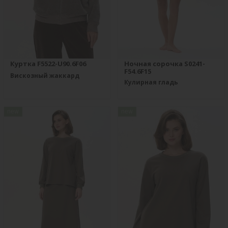
Куртка F5522-U90.6F06
Ночная сорочка S0241-
F54.6F15
Вискозный жаккард
Кулирная гладь
new
new