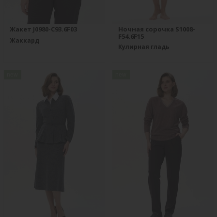
Жакет J0980-C93.6F03
Ночная сорочка S1008-
F54.6F15
Жаккард
Кулирная гладь
new
new