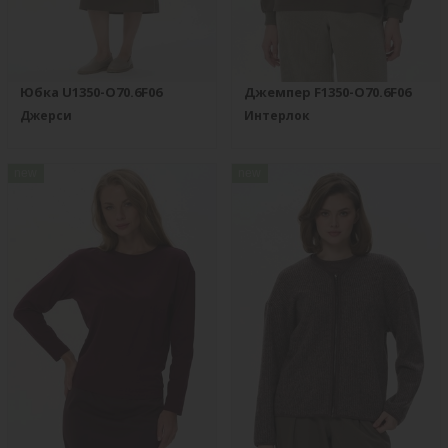
Юбка U1350-O70.6F06
Джемпер F1350-O70.6F06
Джерси
Интерлок
new
new