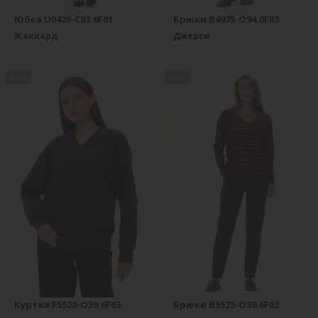
Юбка U0420-C83.6F01
Брюки B4975-O94.6F03
Жаккард
Джерси
new
new
Куртка F5520-O39.6F03
Брюки B5525-O39.6F03