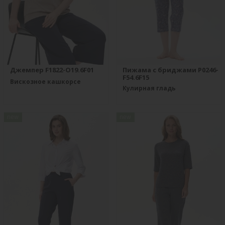
Джемпер F1822-O19.6F01
Пижама с бриджами P0246-
F54.6F15
Вискозное кашкорсе
Кулирная гладь
new
new