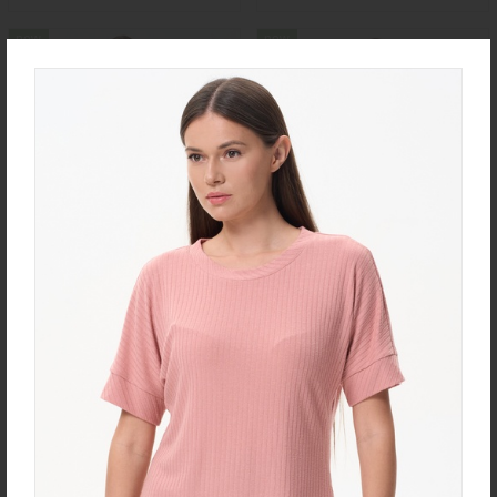
new
new
Юбка U0170-O59.4F02
Халат D0480-F54.6F15
Экокожа
Кулирная гладь
new
new