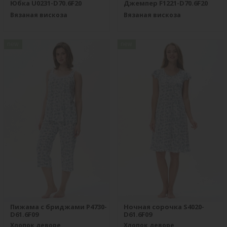
Юбка U0231-D70.6F20
Джемпер F1221-D70.6F20
Вязаная вискоза
Вязаная вискоза
new
new
Пижама с бриджами P4730-
Ночная сорочка S4020-
D61.6F09
D61.6F09
Хлопок деворе
Хлопок деворе