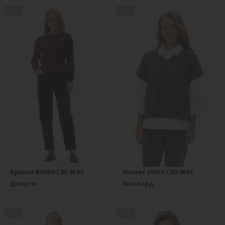
new
new
Брюки B0634-C95.6F03
Жилет J0410-C83.6F01
Джерси
Жаккард
new
new