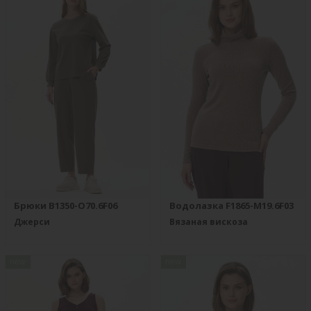
Брюки B1350-O70.6F06
Водолазка F1865-M19.6F03
Джерси
Вязаная вискоза
new
new