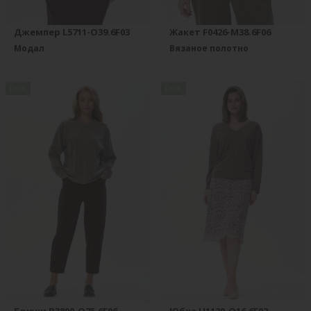
Джемпер L5711-O39.6F03
Жакет F0426-M38.6F06
Модал
Вязаное полотно
new
new